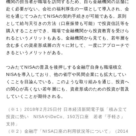
機関の担当者が職場を訪問するため、自ら金融機関の店舗に
赴く必要がない。会社の福利厚生の一環として導入され、会
社を通じてつみたてNISAの契約手続きが可能である。原則
として給与天引きの方法（口座振替も可能）で投資信託等を
購入することができ、職場で金融機関から投資教育を受けら
れるというメリットもある。金融機関から見ても、若年層を
含む多くの資産形成層の方々に対して、一度にアプローチで
きるというメリットがある。
つみたてNISAの普及を後押しする金融庁自身も職場積立
NISAを導入しており、他の省庁や民間企業にも拡大してい
くことを目論んでいる。このような取り組みを通じ、投資へ
の関心が高くない若年層にも、資産形成のための投資が普及
していくことが期待される。
（※１）2018年2月25日付 日本経済新聞電子版「積み立て
投資に勢い NISAやiDeCo、150万口座 若者『手軽さ』
支持」
（※２）金融庁「NISA口座の利用状況等について」（2014