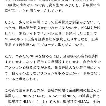
30歳代の比率が15％である従来型NISAよりも、若年層の比
率が高いことが明らかにされている。
しかし、多くの若年層にとって証券投資は馴染みがない。そ
のため、日本証券業協会がつみたてNISAのテレビCMを放映
したり、動画サイトで「ルパン三世」を起用したつみたて
NISAのネット広告を証券会社が放映したりするなど、証券
業界では若年層へのアプローチに取り組んでいる。
ただ、つみたてNISAを始めるには、金融機関の店舗を訪問
するにせよ、ネット証券で口座開設するにせよ、自分自身で
アクションを取る必要がある。投資経験のない若年層にとっ
て、自らそのようなアクションを取ることがハードルとなっ
ていると考えられる。
この点で注目されるのが、会社の職場に金融機関の担当者が
訪問して、NISA（つみたてNISA･一般NISA）の勧誘を行う
「職場積立NISA」（※３）である。職場積立NISAは、金融