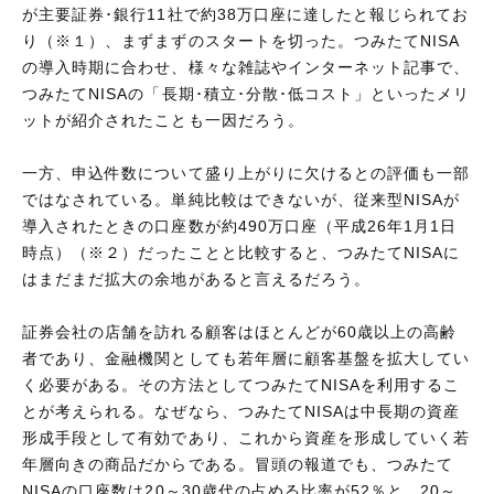
が主要証券･銀行11社で約38万口座に達したと報じられてお
り（※１）、まずまずのスタートを切った。つみたてNISA
の導入時期に合わせ、様々な雑誌やインターネット記事で、
つみたてNISAの「長期･積立･分散･低コスト」といったメリ
ットが紹介されたことも一因だろう。
一方、申込件数について盛り上がりに欠けるとの評価も一部
ではなされている。単純比較はできないが、従来型NISAが
導入されたときの口座数が約490万口座（平成26年1月1日
時点）（※２）だったことと比較すると、つみたてNISAに
はまだまだ拡大の余地があると言えるだろう。
証券会社の店舗を訪れる顧客はほとんどが60歳以上の高齢
者であり、金融機関としても若年層に顧客基盤を拡大してい
く必要がある。その方法としてつみたてNISAを利用するこ
とが考えられる。なぜなら、つみたてNISAは中長期の資産
形成手段として有効であり、これから資産を形成していく若
年層向きの商品だからである。冒頭の報道でも、つみたて
NISAの口座数は20～30歳代の占める比率が52％と、20～