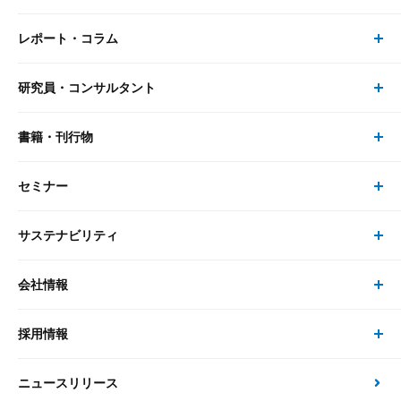
レポート・コラム
事業・ソリューション トップ
研究員・コンサルタント
レポート・コラム トップ
リサーチ
書籍・刊行物
研究員・コンサルタント トップ
最新のレポート・コラム
コンサルティング
セミナー
書籍・刊行物 トップ
研究員
ピックアップ
システム
サステナビリティ
セミナー トップ
書籍
コンサルタント
経済分析
事例紹介
会社情報
サステナビリティの取り組み
現在受付中のセミナー・イベント
刊行物
金融資本市場分析
大和総研の強み
採用情報
会社情報 トップ
次世代社会への貢献
大和スペシャリストレポート（動画配信）
雑誌掲載・新聞寄稿
政策分析
ニュースリリース
先端テクノロジーに基づく新たな価値の創出
採用情報 トップ
会社概要・役員一覧