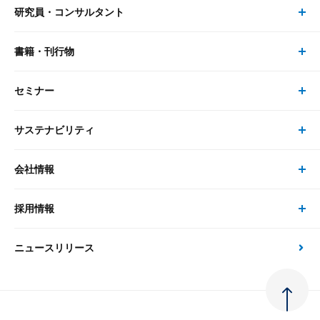
研究員・コンサルタント
レポート・コラム トップ
リサーチ
書籍・刊行物
研究員・コンサルタント トップ
最新のレポート・コラム
コンサルティング
セミナー
書籍・刊行物 トップ
研究員
ピックアップ
システム
サステナビリティ
セミナー トップ
書籍
コンサルタント
経済分析
事例紹介
会社情報
サステナビリティの取り組み
現在受付中のセミナー・イベント
刊行物
金融資本市場分析
大和総研の強み
採用情報
会社情報 トップ
次世代社会への貢献
大和スペシャリストレポート（動画配信）
雑誌掲載・新聞寄稿
政策分析
ニュースリリース
先端テクノロジーに基づく新たな価値の創出
採用情報 トップ
会社概要・役員一覧
環境指針
法律・制度
大和総研の品質向上への取り組み
新卒採用
ご挨拶
人権方針