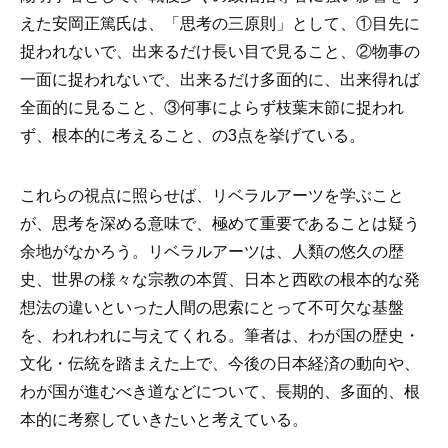
えた安岡正篤氏は、「思考の三原則」として、①目先に
捉われないで、出来るだけ長い目で見ること、②物事の
一面に捉われないで、出来るだけ多面的に、出来得れば
全面的に見ること、③何事によらず枝葉末節に捉われ
ず、根本的に考えること、の3点を挙げている。
これらの視点に照らせば、リベラルアーツを学ぶこと
が、思考を深める意味で、極めて重要であることは疑う
余地がなかろう。リベラルアーツは、人類の悠久の歴
史、世界の様々な宗教の本質、日本と西欧の根本的な発
想法の違いといった人間の思索にとって不可欠な基盤
を、われわれに与えてくれる。筆者は、わが国の歴史・
文化・伝統を踏まえた上で、今後の日本経済の動向や、
わが国が進むべき道などについて、長期的、多面的、根
本的に考察していきたいと考えている。