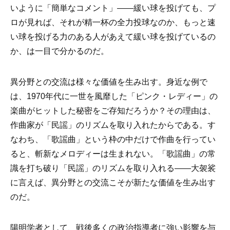
いように「簡単なコメント」——緩い球を投げても、プ
ロが見れば、それが精一杯の全力投球なのか、もっと速
い球を投げる力のある人があえて緩い球を投げているの
か、は一目で分かるのだ。
異分野との交流は様々な価値を生み出す。身近な例で
は、1970年代に一世を風靡した「ピンク・レディー」の
楽曲がヒットした秘密をご存知だろうか？その理由は、
作曲家が「民謡」のリズムを取り入れたからである。す
なわち、「歌謡曲」という枠の中だけで作曲を行ってい
ると、斬新なメロディーは生まれない。「歌謡曲」の常
識を打ち破り「民謡」のリズムを取り入れる——大袈裟
に言えば、異分野との交流こそが新たな価値を生み出す
のだ。
陽明学者として、戦後多くの政治指導者に強い影響を与