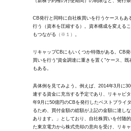
（新株予約権の行使期間）の制限など、発行条
CB発行と同時に自社株買いを行うケースもあ
行う（資本を圧縮する）。資本構成を変えるこ
もつながる
（※１）
。
リキャップCBにもいくつか特徴がある。CB
買いを行う“資金調達に重きを置く”ケース、
もある。
具体例を見てみよう。例えば、2014年3月に
連する資金に充当する予定であり、リキャピタ
年9月に50億円のCBを発行したベストブライ
るため、買付金額の総額が上記の金額に達しな
あります。」としており、自社株買いを付随的
た東京電力から株式売却の意向を受け、リキャ