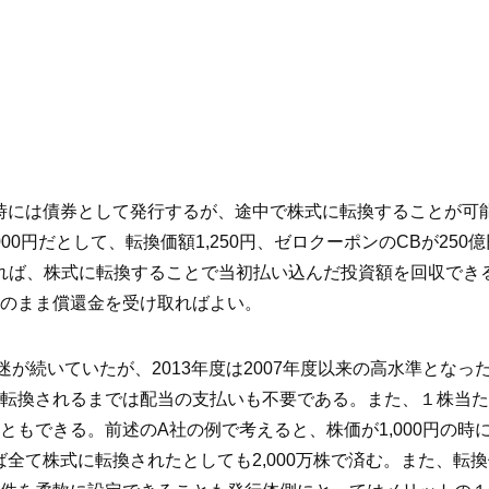
時には債券として発行するが、途中で株式に転換することが可
00円だとして、転換価額1,250円、ゼロクーポンのCBが25
えれば、株式に転換することで当初払い込んだ投資額を回収でき
のまま償還金を受け取ればよい。
低迷が続いていたが、2013年度は2007年度以来の高水準とな
転換されるまでは配当の支払いも不要である。また、１株当た
できる。前述のA社の例で考えると、株価が1,000円の時に増
ば全て株式に転換されたとしても2,000万株で済む。また、転