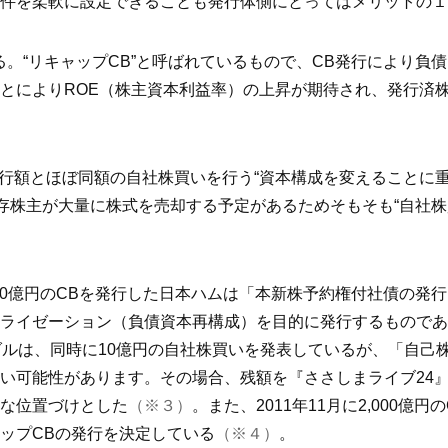
件を柔軟に設定できることも発行体側にとってはメリットの１
る。“リキャップCB”と呼ばれているもので、CB発行により負
とによりROE（株主資本利益率）の上昇が期待され、発行済
発行額とほぼ同額の自社株買いを行う“資本構成を変えることに重
既存株主が大量に株式を売却する予定があるためそもそも“自社株
300億円のCBを発行した日本ハムは「本新株予約権付社債の
ライゼーション（負債資本再構成）を目的に発行するものであ
ダルは、同時に10億円の自社株買いを発表しているが、「自己株
い可能性があります。その場合、残額を『ささしまライブ24
な位置づけとした
（※３）
。また、2011年11月に2,000億
ップCBの発行を決定している
（※４）
。