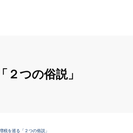
「２つの俗説」
増税を巡る「２つの俗説」