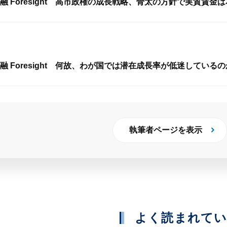
融 Foresight 高市政権の成長戦略、骨太の方針で実質賃金
 Foresight 何故、わが国では潜在成長率が低迷している
執筆者ページを表示
よく読まれて