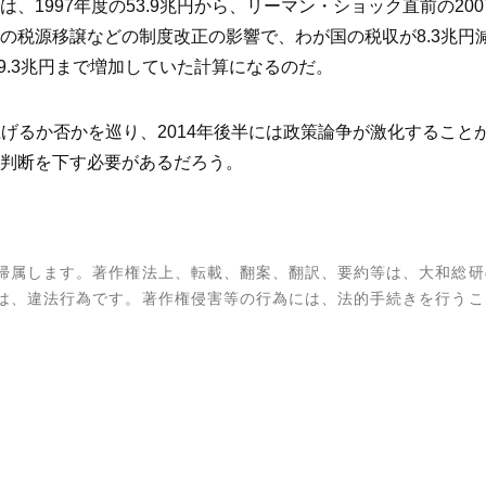
1997年度の53.9兆円から、リーマン・ショック直前の200
の税源移譲などの制度改正の影響で、わが国の税収が8.3兆円
59.3兆円まで増加していた計算になるのだ。
引き上げるか否かを巡り、2014年後半には政策論争が激化するこ
判断を下す必要があるだろう。
帰属します。著作権法上、転載、翻案、翻訳、要約等は、大和総研
は、違法行為です。著作権侵害等の行為には、法的手続きを行うこ