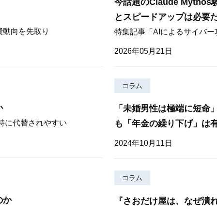
今話題のClaude Myt
とスピードアップは必要
費動向を先取り
特集記事「AIによるサイバ
2026年05月21日
コラム
か
「未婚男性は極端に短命
も「年金の繰り下げ」は
が特に代替されやすい
2024年10月11日
コラム
のか
『さおだけ屋は、なぜ潰