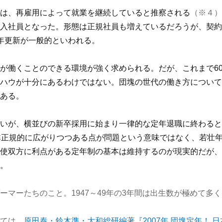
は、再雇用によって就業を継続していると推察される
（※４）
入社員となった。形態は正規社員も増えているだろうが、契約
年更新が一般的といわれる。
が働くことのできる環境が強く求められる。だが、これまで60
ハウが十分にあるわけではない。団塊の世代の働き方について
ある。
いが、横並びの新卒採用に始まり一律的な定年退職に終わると
非正規的に広がりつつある点が問題という意味ではなく、若壮
使双方に利点がある定年制の基本は維持するのが現実的だが、
。
マーたちのこと。1947～49年の3年間は出生数が極めて多
ては、
原田泰・鈴木準・大和総研編著『2007年 団塊定年！ 