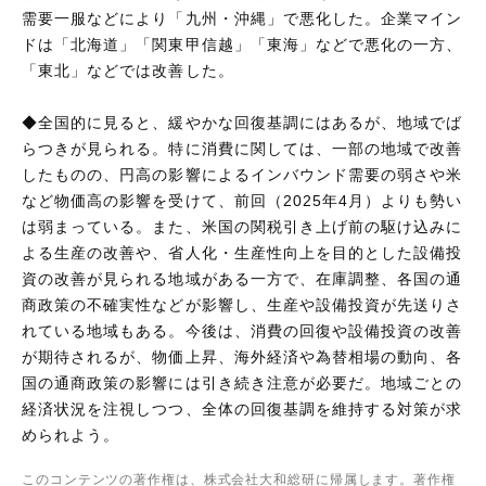
需要一服などにより「九州・沖縄」で悪化した。企業マイン
ドは「北海道」「関東甲信越」「東海」などで悪化の一方、
「東北」などでは改善した。
◆全国的に見ると、緩やかな回復基調にはあるが、地域でば
らつきが見られる。特に消費に関しては、一部の地域で改善
したものの、円高の影響によるインバウンド需要の弱さや米
など物価高の影響を受けて、前回（2025年4月）よりも勢い
は弱まっている。また、米国の関税引き上げ前の駆け込みに
よる生産の改善や、省人化・生産性向上を目的とした設備投
資の改善が見られる地域がある一方で、在庫調整、各国の通
商政策の不確実性などが影響し、生産や設備投資が先送りさ
れている地域もある。今後は、消費の回復や設備投資の改善
が期待されるが、物価上昇、海外経済や為替相場の動向、各
国の通商政策の影響には引き続き注意が必要だ。地域ごとの
経済状況を注視しつつ、全体の回復基調を維持する対策が求
められよう。
このコンテンツの著作権は、株式会社大和総研に帰属します。著作権