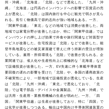
州・沖縄」「北海道」「北陸」などで悪化した。「九州・沖
縄」「北海道」は円高のインバウンドへの影響で百貨店の売
上が悪化し、「北陸」は国内旅行を中心に観光で弱さが見ら
れる。長引く物価高で節約志向が強い地域もある。一方、
「関東甲信越」「東北」などの地域では消費が改善した。両
地域では家電分野が改善したほか、特に「関東甲信越」では
インバウンドの押し上げ効果で外食や旅行関連など対面型サ
ービスが改善した。住宅投資は「北陸」などで改善した。能
登半島地震などの被災家屋建て替えに伴う持家の受注が増加
している。雇用・所得環境も「北陸」で改善が見られる。企
業関連では、省人化や生産性向上に積極的な「北海道」など
で設備投資が改善した。一方、EV失速に伴う車載半導体需
要回復の遅れの影響を受けた「北陸」や、各国の通商政策の
不確実性により、一部地域で設備投資が悪化している。生産
は「北陸」「九州・沖縄」「東北」で悪化しており、「北
陸」では電子部品・デバイスや金属製品、「九州・沖縄」で
は汎用・生産用・業務用機械の生産が弱めだ。一方、「四
国」「関東甲信越」は生産が改善しており、特に「四国」で
は化学が改善しつつある。輸出は中国向け半導体関連装置の