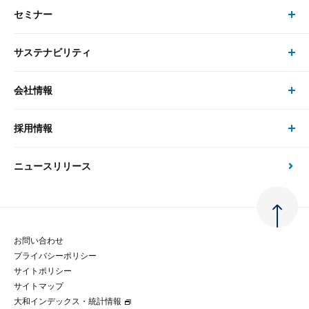
セミナー
書籍・刊行物 トップ
研究員
ピックアップ
システム
サステナビリティ
セミナー トップ
書籍
コンサルタント
経済分析
事例紹介
会社情報
サステナビリティの取り組み
現在受付中のセミナー・イベント
刊行物
金融資本市場分析
大和総研の強み
採用情報
会社情報 トップ
次世代社会への貢献
大和スペシャリストレポート（動画配信）
雑誌掲載・新聞寄稿
政策分析
ニュースリリース
先端テクノロジーに基づく新たな価値の創出
採用情報 トップ
会社概要・役員一覧
環境指針
法律・制度
大和総研の品質向上への取り組み
新卒採用
ご挨拶
人権方針
お問い合わせ
金融経済教育等
プライバシーポリシー
経験者採用
大和総研の歩み
マルチステークホルダー方針
サイトポリシー
サイトマップ
テクノロジーレポート
大和インデックス・統計情報
グループ会社