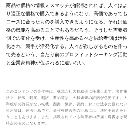
商品や価格の情報ミスマッチが解消されれば、人々はよ
り適正な価格で購入できるようになり、高価であっても
ニーズに合ったものを購入できるようになる。それは価
格の機能を高めることでもあるだろう。そうした需要者
側での変化を受け、生産性を高めるべき供給者側は活性
化され、競争が活発化する。人々が欲しがるものを作っ
て売るという、当たり前のプロフィットシーキング活動
と企業家精神が促されるに違いない。
このコンテンツの著作権は、株式会社大和総研に帰属します。著作権
法上、転載、翻案、翻訳、要約等は、大和総研の許諾が必要です。大
和総研の許諾がない転載、翻案、翻訳、要約、および法令に従わない
引用等は、違法行為です。著作権侵害等の行為には、法的手続きを行
うこともあります。また、掲載されている執筆者の所属・肩書きは現
時点のものとなります。