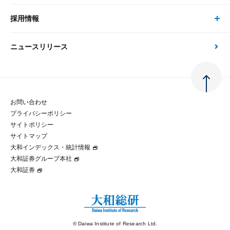
刊行物
金融資本市場分析
大和総研の強み
採用情報
会社情報 トップ
次世代社会への貢献
大和スペシャリストレポート（動画配信）
雑誌掲載・新聞寄稿
政策分析
ニュースリリース
先端テクノロジーに基づく新たな価値の創出
採用情報 トップ
会社概要・役員一覧
環境指針
法律・制度
大和総研の品質向上への取り組み
新卒採用
ご挨拶
人権方針
お問い合わせ
金融経済教育等
プライバシーポリシー
経験者採用
大和総研の歩み
マルチステークホルダー方針
サイトポリシー
サイトマップ
テクノロジーレポート
大和インデックス・統計情報
グループ会社
パートナーシップ構築宣言
大和証券グループ本社
大和証券
コラム
拠点のご案内
大和インデックス・統計情報
© Daiwa Institute of Research Ltd.