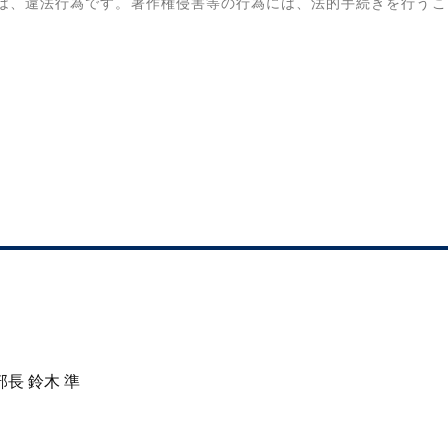
は、違法行為です。著作権侵害等の行為には、法的手続きを行うこ
長 鈴木 準