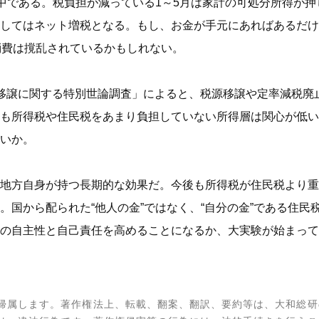
施中である。税負担が減っている1～5月は家計の可処分所得が
してはネット増税となる。もし、お金が手元にあればあるだけ
消費は撹乱されているかもしれない。
移譲に関する特別世論調査」によると、税源移譲や定率減税廃
も所得税や住民税をあまり負担していない所得層は関心が低い
いか。
地方自身が持つ長期的な効果だ。今後も所得税が住民税より重
。国から配られた“他人の金”ではなく、“自分の金”である住
の自主性と自己責任を高めることになるか、大実験が始まって
帰属します。著作権法上、転載、翻案、翻訳、要約等は、大和総研