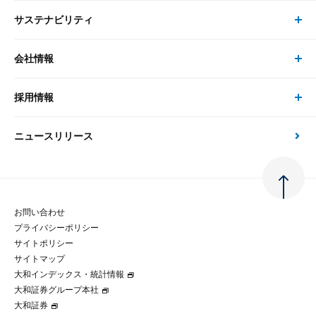
システム
サステナビリティ
セミナー トップ
書籍
コンサルタント
経済分析
事例紹介
会社情報
サステナビリティの取り組み
現在受付中のセミナー・イベント
刊行物
金融資本市場分析
大和総研の強み
採用情報
会社情報 トップ
次世代社会への貢献
大和スペシャリストレポート（動画配信）
雑誌掲載・新聞寄稿
政策分析
ニュースリリース
先端テクノロジーに基づく新たな価値の創出
採用情報 トップ
会社概要・役員一覧
環境指針
法律・制度
大和総研の品質向上への取り組み
新卒採用
ご挨拶
人権方針
お問い合わせ
金融経済教育等
プライバシーポリシー
経験者採用
大和総研の歩み
マルチステークホルダー方針
サイトポリシー
サイトマップ
テクノロジーレポート
大和インデックス・統計情報
グループ会社
パートナーシップ構築宣言
大和証券グループ本社
大和証券
コラム