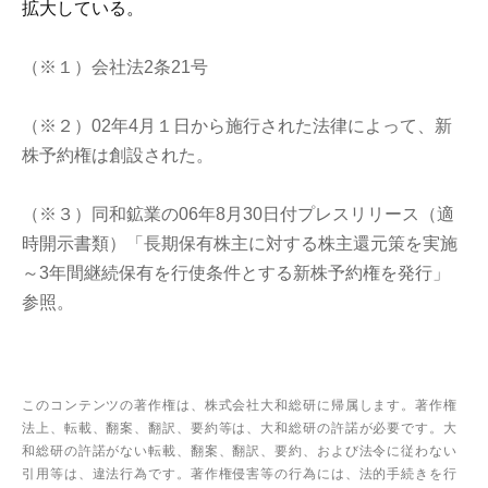
拡大している。
（※１）会社法2条21号
（※２）02年4月１日から施行された法律によって、新
株予約権は創設された。
（※３）同和鉱業の06年8月30日付プレスリリース（適
時開示書類）「長期保有株主に対する株主還元策を実施
～3年間継続保有を行使条件とする新株予約権を発行」
参照。
このコンテンツの著作権は、株式会社大和総研に帰属します。著作権
法上、転載、翻案、翻訳、要約等は、大和総研の許諾が必要です。大
和総研の許諾がない転載、翻案、翻訳、要約、および法令に従わない
引用等は、違法行為です。著作権侵害等の行為には、法的手続きを行