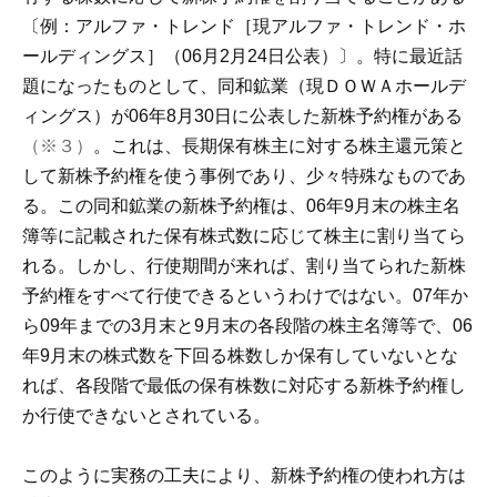
〔例：アルファ・トレンド［現アルファ・トレンド・ホ
ールディングス］（06月2月24日公表）〕。特に最近話
題になったものとして、同和鉱業（現ＤＯＷＡホールデ
ィングス）が06年8月30日に公表した新株予約権がある
（※３）
。これは、長期保有株主に対する株主還元策と
して新株予約権を使う事例であり、少々特殊なものであ
る。この同和鉱業の新株予約権は、06年9月末の株主名
簿等に記載された保有株式数に応じて株主に割り当てら
れる。しかし、行使期間が来れば、割り当てられた新株
予約権をすべて行使できるというわけではない。07年か
ら09年までの3月末と9月末の各段階の株主名簿等で、06
年9月末の株式数を下回る株数しか保有していないとな
れば、各段階で最低の保有株数に対応する新株予約権し
か行使できないとされている。
このように実務の工夫により、新株予約権の使われ方は