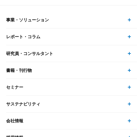
事業・ソリューション
レポート・コラム
事業・ソリューション トップ
研究員・コンサルタント
レポート・コラム トップ
リサーチ
書籍・刊行物
研究員・コンサルタント トップ
最新のレポート・コラム
コンサルティング
セミナー
書籍・刊行物 トップ
研究員
ピックアップ
システム
サステナビリティ
セミナー トップ
書籍
コンサルタント
経済分析
事例紹介
会社情報
サステナビリティの取り組み
現在受付中のセミナー・イベント
刊行物
金融資本市場分析
大和総研の強み