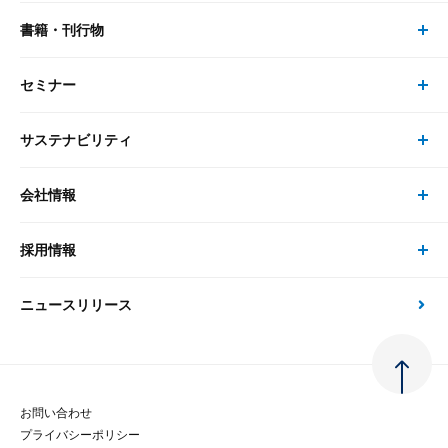
書籍・刊行物
研究員・コンサルタント トップ
最新のレポート・コラム
コンサルティング
セミナー
書籍・刊行物 トップ
研究員
ピックアップ
システム
サステナビリティ
セミナー トップ
書籍
コンサルタント
経済分析
事例紹介
会社情報
サステナビリティの取り組み
現在受付中のセミナー・イベント
刊行物
金融資本市場分析
大和総研の強み
採用情報
会社情報 トップ
次世代社会への貢献
大和スペシャリストレポート（動画配信）
雑誌掲載・新聞寄稿
政策分析
ニュースリリース
先端テクノロジーに基づく新たな価値の創出
採用情報 トップ
会社概要・役員一覧
環境指針
法律・制度
大和総研の品質向上への取り組み
新卒採用
ご挨拶
人権方針
お問い合わせ
金融経済教育等
プライバシーポリシー
経験者採用
大和総研の歩み