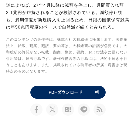
道によれば、27年4月以降は減額を停止し、月間買入れ額
2.1兆円が維持されることが検討されている。減額停止後
も、満期償還が新規購入を上回るため、日銀の国債保有残高
は年50兆円程度のペースで自然減が続くとみられる。
このコンテンツの著作権は、株式会社大和総研に帰属します。著作権
法上、転載、翻案、翻訳、要約等は、大和総研の許諾が必要です。大
和総研の許諾がない転載、翻案、翻訳、要約、および法令に従わない
引用等は、違法行為です。著作権侵害等の行為には、法的手続きを行
うこともあります。また、掲載されている執筆者の所属・肩書きは現
時点のものとなります。
PDFダウンロード