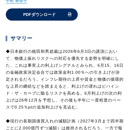
中村 華奈子
PDFダウンロード
サマリー
◆日本銀行の植田和男総裁は2026年6月3日の講演におい
て、物価上振れリスクへの対応を優先する姿勢を明確にし
た。これは事実上の利上げシグナルとみられ、6月15、16日
の金融政策決定会合では政策金利1.00％への引き上げが決
定されるだろう。インフレ期待の上昇や賃金と物価の循環的
な上昇の継続などを踏まえると、利上げの遅れはビハイン
ド・ザ・カーブに陥るリスクを高める。6月利上げの次の利
上げは26年12月を予想し、その後も半年に一度程度のペー
スで0.25％ptの追加利上げを見込む。
◆現行の長期国債買入れの減額計画（2027年3月まで四半期
ごとに2,000億円ずつ減額）は維持されるだろう。一方で報