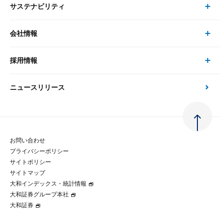
サステナビリティ
セミナー トップ
書籍
コンサルタント
経済分析
事例紹介
会社情報
サステナビリティの取り組み
現在受付中のセミナー・イベント
刊行物
金融資本市場分析
大和総研の強み
採用情報
会社情報 トップ
次世代社会への貢献
大和スペシャリストレポート（動画配信）
雑誌掲載・新聞寄稿
政策分析
ニュースリリース
先端テクノロジーに基づく新たな価値の創出
採用情報 トップ
会社概要・役員一覧
環境指針
法律・制度
大和総研の品質向上への取り組み
新卒採用
ご挨拶
人権方針
お問い合わせ
金融経済教育等
プライバシーポリシー
経験者採用
大和総研の歩み
マルチステークホルダー方針
サイトポリシー
サイトマップ
テクノロジーレポート
大和インデックス・統計情報
グループ会社
パートナーシップ構築宣言
大和証券グループ本社
大和証券
コラム
拠点のご案内