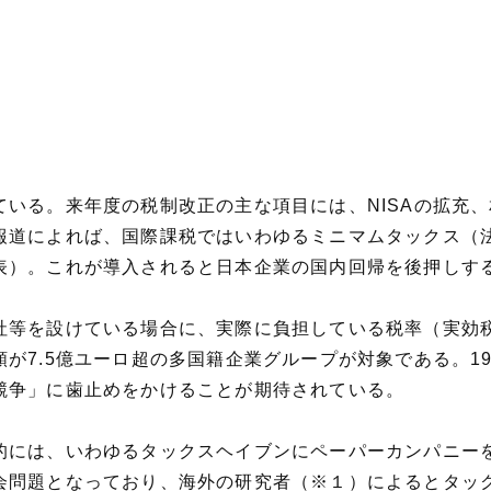
ている。来年度の税制改正の主な項目には、NISAの拡充
報道によれば、国際課税ではいわゆるミニマムタックス（
表）。これが導入されると日本企業の国内回帰を後押しす
社等を設けている場合に、実際に負担している税率（実効税
が7.5億ユーロ超の多国籍企業グループが対象である。1
競争」に歯止めをかけることが期待されている。
的には、いわゆるタックスヘイブンにペーパーカンパニー
会問題となっており、海外の研究者（※１）によるとタッ