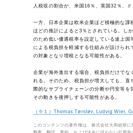
人税収の割合が、米国16％、英国32％、ド
一方、日本企業は欧米企業ほど積極的な課
ほどの推計によると3％とされている。し
のため低い優遇税率を設定している途上国
による税負担を軽減する仕組みが設けられ
の対象となり増税となる可能性がある。
企業が海外進出する場合、税負担だけでな
れる。そのため、税負担が増大しても、直
際的なサプライチェーンの分断や円安等を
その動きを後押しする可能性がある。
（※１）Thomas Tørsløv, Ludvig Wier
このコンテンツの著作権は、株式会社大和総研に
翻案、翻訳、要約、および法令に従わない引用等