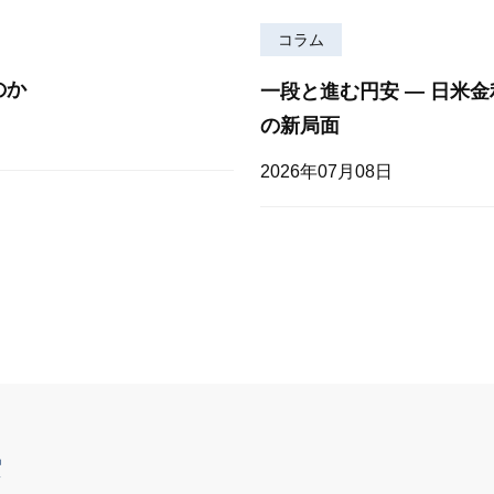
コラム
のか
一段と進む円安 — 日米
の新局面
2026年07月08日
索