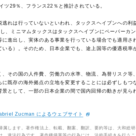
イツ29％、フランス22％と推計されている。
税逃れは行っていないといわれ、タックスヘイブンへの利
かし、ミニマムタックスはタックスヘイブンにペーパーカ
等に進出し、実体のある事業を行っている場合でも適用さ
ている）。そのため、日本企業でも、途上国等の優遇税率
く、その国の人件費、労働力の水準、物流、為替リスク等
ちに既存の海外拠点の立地を変更することには必ずしもつ
背景として、一部の日本企業の間で国内回帰の動きが見ら
, Gabriel Zucman によるウェブサイト
帰属します。著作権法上、転載、翻案、翻訳、要約等は、大和総研
は、違法行為です。著作権侵害等の行為には、法的手続きを行うこ