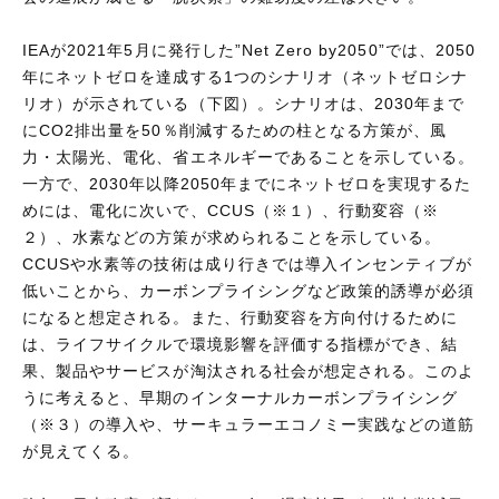
IEAが2021年5月に発行した”Net Zero by2050”では、2050
年にネットゼロを達成する1つのシナリオ（ネットゼロシナ
リオ）が示されている（下図）。シナリオは、2030年まで
にCO2排出量を50％削減するための柱となる方策が、風
力・太陽光、電化、省エネルギーであることを示している。
一方で、2030年以降2050年までにネットゼロを実現するた
めには、電化に次いで、CCUS（※１）、行動変容（※
２）、水素などの方策が求められることを示している。
CCUSや水素等の技術は成り行きでは導入インセンティブが
低いことから、カーボンプライシングなど政策的誘導が必須
になると想定される。また、行動変容を方向付けるために
は、ライフサイクルで環境影響を評価する指標ができ、結
果、製品やサービスが淘汰される社会が想定される。このよ
うに考えると、早期のインターナルカーボンプライシング
（※３）の導入や、サーキュラーエコノミー実践などの道筋
が見えてくる。