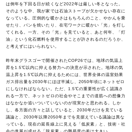
は例年を下回る日が続くなど2022年は厳しい冬となった。
そのような中、我が家では石油ストーブが欠かせない存在に
なっている。圧倒的な暖かさはもちろんのこと、やかんを乗
せたり、パンを焼いたり、在宅ワークに暖かい「光」を灯し
てくれる。一方、その「光」を見ていると、あと何年、「灯
油」という化石燃料を使用することが許されるのだろうか、
と考えずにはいられない。
昨年末グラスゴーで開催されたCOP26では、地球の気温上
昇を1.5℃以内に抑える努力への決意が示された。地球の気
温上昇を1.5℃以内に抑えるためには、世界全体の温室効果
ガス排出量を2030年にほぼ半減し、2050年頃にネットゼロ
にしなければならない。ただ、1.5℃の重要性が広く認識さ
れる一方で、ネットゼロの社会やそこまでの道筋への想像力
はなかなか追いついていないのが現実かと思われる。しか
し、各方面の方々と話していると、2030年だけを見ている
議論と、2030年以降2050年までを見据えている議論は異な
っている。現在の延長線上に見える「低炭素」と、技術・社
会の進展が成せる「脱炭素」の難易度の差は大きい。