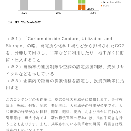
（※１）「Carbon dioxide Capture, Utilization and
Storage」の略。発電所や化学工場などから排出されたCO2
を、分離して回収し、工業などに利用したり、地中深くに貯
留・圧入すること
（※２）自動車の速度制限や空調の設定温度制限、資源リサ
イクルなどを示している
（※３）企業内で独自の炭素価格を設定し、投資判断等に活
用する
このコンテンツの著作権は、株式会社大和総研に帰属します。著作権
法上、転載、翻案、翻訳、要約等は、大和総研の許諾が必要です。大
和総研の許諾がない転載、翻案、翻訳、要約、および法令に従わない
引用等は、違法行為です。著作権侵害等の行為には、法的手続きを行
うこともあります。また、掲載されている執筆者の所属・肩書きは現
時点のものとなります。