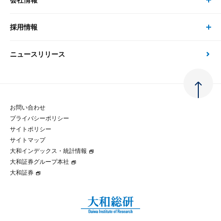
会社情報
サステナビリティの取り組み
現在受付中のセミナー・イベント
刊行物
金融資本市場分析
大和総研の強み
採用情報
会社情報 トップ
次世代社会への貢献
大和スペシャリストレポート（動画配信）
雑誌掲載・新聞寄稿
政策分析
ニュースリリース
先端テクノロジーに基づく新たな価値の創出
採用情報 トップ
会社概要・役員一覧
環境指針
法律・制度
大和総研の品質向上への取り組み
新卒採用
ご挨拶
人権方針
お問い合わせ
金融経済教育等
プライバシーポリシー
経験者採用
大和総研の歩み
マルチステークホルダー方針
サイトポリシー
サイトマップ
テクノロジーレポート
大和インデックス・統計情報
グループ会社
パートナーシップ構築宣言
大和証券グループ本社
大和証券
コラム
拠点のご案内
大和インデックス・統計情報