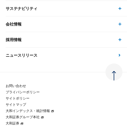
システム
サステナビリティ
セミナー トップ
書籍
コンサルタント
経済分析
事例紹介
会社情報
サステナビリティの取り組み
現在受付中のセミナー・イベント
刊行物
金融資本市場分析
大和総研の強み
採用情報
会社情報 トップ
次世代社会への貢献
大和スペシャリストレポート（動画配信）
雑誌掲載・新聞寄稿
政策分析
ニュースリリース
先端テクノロジーに基づく新たな価値の創出
採用情報 トップ
会社概要・役員一覧
環境指針
法律・制度
大和総研の品質向上への取り組み
新卒採用
ご挨拶
人権方針
お問い合わせ
金融経済教育等
プライバシーポリシー
経験者採用
大和総研の歩み
マルチステークホルダー方針
サイトポリシー
サイトマップ
テクノロジーレポート
大和インデックス・統計情報
グループ会社
パートナーシップ構築宣言
大和証券グループ本社
大和証券
コラム