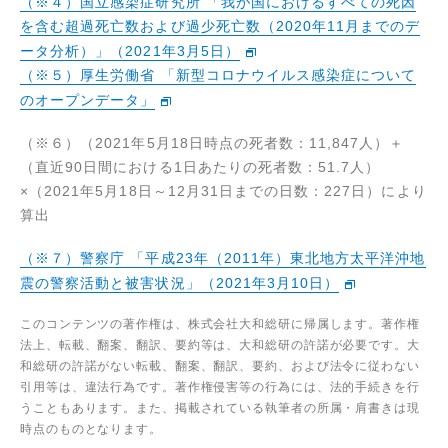
（※４）国立感染症研究所 「我が国におけるすべての死因
を含む超過死亡数および過少死亡数（2020年11月までのデ
ータ分析）」（2021年3月5日）
（※５）厚生労働省 「新型コロナウイルス感染症について
のオープンデータ」
（※６）（2021年5月18日時点の死者数：11,847人）＋
（直近90日間における1日あたりの死者数：51.7人）
×（2021年5月18日～12月31日までの日数：227日）により
算出
（※７）警察庁 「平成23年（2011年）東北地方太平洋沖地
震の警察活動と被害状況」（2021年3月10日）
このコンテンツの著作権は、株式会社大和総研に帰属します。著作権
法上、転載、翻案、翻訳、要約等は、大和総研の許諾が必要です。大
和総研の許諾がない転載、翻案、翻訳、要約、および法令に従わない
引用等は、違法行為です。著作権侵害等の行為には、法的手続きを行
うこともあります。また、掲載されている執筆者の所属・肩書きは現
時点のものとなります。