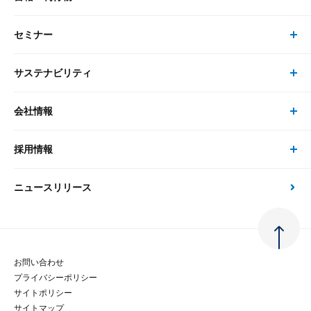
最新のレポート・コラム
コンサルティング
セミナー
書籍・刊行物 トップ
研究員
ピックアップ
システム
サステナビリティ
セミナー トップ
書籍
コンサルタント
経済分析
事例紹介
会社情報
サステナビリティの取り組み
現在受付中のセミナー・イベント
刊行物
金融資本市場分析
大和総研の強み
採用情報
会社情報 トップ
次世代社会への貢献
大和スペシャリストレポート（動画配信）
雑誌掲載・新聞寄稿
政策分析
ニュースリリース
先端テクノロジーに基づく新たな価値の創出
採用情報 トップ
会社概要・役員一覧
環境指針
法律・制度
大和総研の品質向上への取り組み
新卒採用
ご挨拶
人権方針
お問い合わせ
金融経済教育等
プライバシーポリシー
経験者採用
大和総研の歩み
マルチステークホルダー方針
サイトポリシー
サイトマップ