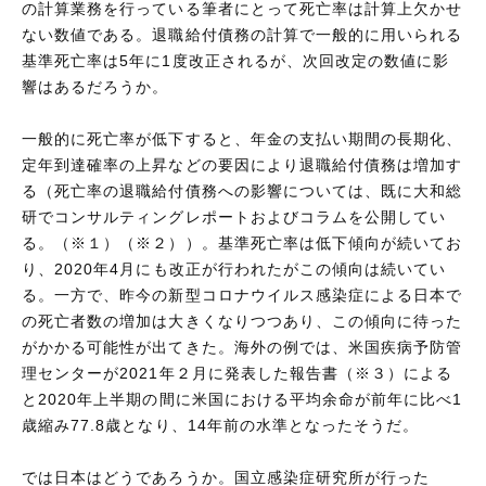
の計算業務を行っている筆者にとって死亡率は計算上欠かせ
ない数値である。退職給付債務の計算で一般的に用いられる
基準死亡率は5年に1度改正されるが、次回改定の数値に影
響はあるだろうか。
一般的に死亡率が低下すると、年金の支払い期間の長期化、
定年到達確率の上昇などの要因により退職給付債務は増加す
る（死亡率の退職給付債務への影響については、既に大和総
研でコンサルティングレポートおよびコラムを公開してい
る。（※１）（※２））。基準死亡率は低下傾向が続いてお
り、2020年4月にも改正が行われたがこの傾向は続いてい
る。一方で、昨今の新型コロナウイルス感染症による日本で
の死亡者数の増加は大きくなりつつあり、この傾向に待った
がかかる可能性が出てきた。海外の例では、米国疾病予防管
理センターが2021年２月に発表した報告書（※３）による
と2020年上半期の間に米国における平均余命が前年に比べ1
歳縮み77.8歳となり、14年前の水準となったそうだ。
では日本はどうであろうか。国立感染症研究所が行った