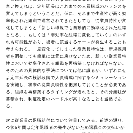
言い換えれば、定年延長はこれまでの人員構成のバランスを
変えてしまうということだ。仮に、それまで生産性が高く効
率化された組織で運営されてきたとしても、従業員特性が変
化してしまうと「新しい環境でも自動的に効率化された組織
となる」、もしくは「非効率な組織に変化していく」のいず
れも可能性があり、後者に該当するケースが発生することも
考えられる。一度変化してしまった従業員特性は、新規採用
者を調整しても簡単には元に戻せないため、新しい従業員特
性において効率化される組織を再構築しなければならない。
そのための具体的な手法については他に譲るが、いずれにせ
よ定年延長の検討段階で人員構成に関するシミュレーション
を実施し、将来の従業員特性を把握しておくことが必要であ
る。組織を再構築するタイミングが遅れると、その分無駄が
蓄積され、制度改定のハードルが高くなることも当然であ
る。
次に従業員の退職給付について注目してみる。前述の通り、
今後5年間は定年退職者の発生がないため退職金の支払いが