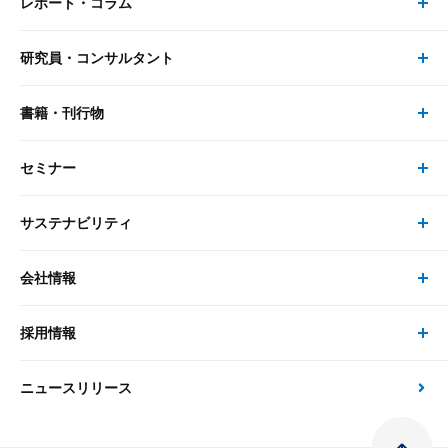
レポート・コラム
事業・ソリューション トップ
研究員・コンサルタント
レポート・コラム トップ
リサーチ
書籍・刊行物
研究員・コンサルタント トップ
最新のレポート・コラム
コンサルティング
セミナー
書籍・刊行物 トップ
研究員
ピックアップ
システム
サステナビリティ
セミナー トップ
書籍
コンサルタント
経済分析
事例紹介
会社情報
サステナビリティの取り組み
現在受付中のセミナー・イベント
刊行物
金融資本市場分析
大和総研の強み
採用情報
会社情報 トップ
次世代社会への貢献
大和スペシャリストレポート（動画配信）
雑誌掲載・新聞寄稿
政策分析
ニュースリリース
先端テクノロジーに基づく新たな価値の創出
採用情報 トップ
会社概要・役員一覧
環境指針
法律・制度