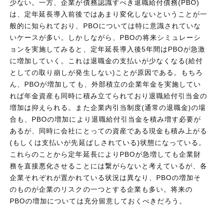
少ない。一方、企業が債務認識すべき退職給付債務(PBO)
は、定年延長導入前後ではあまり変化しないということが一
般的に知られており、PBOについては特に意識されていな
いケースが多い。しかしながら、PBOの将来シミュレーシ
ョンを実施してみると、定年延長導入後5年間はPBOが急激
に増加していく。これは退職金の支払いが少なくなる(給付
としての取り崩しが発生しない)ことが原因である。もちろ
ん、PBOが増加しても、外部積立の企業年金を実施してい
れば年金資産も同時に積み立てられており退職給付引当金の
増加は抑えられる。また企業内引当制度(通常の退職金)の場
合も、PBOの増加により退職給付引当金を積み増す必要が
あるが、同時に会社にとっての資産である現金も積み上がる
(もしくは支払いが先延ばしされている)状態になっている。
これらのことから定年延長によりPBOが急増しても企業財
務を直接悪化させることには繋がらないと考えているが、各
企業それぞれが置かれている状況は異なり、PBOの増加そ
のものが企業のリスクの一つとする企業も多い。将来の
PBOの増加については充分留意しておくべきだろう。