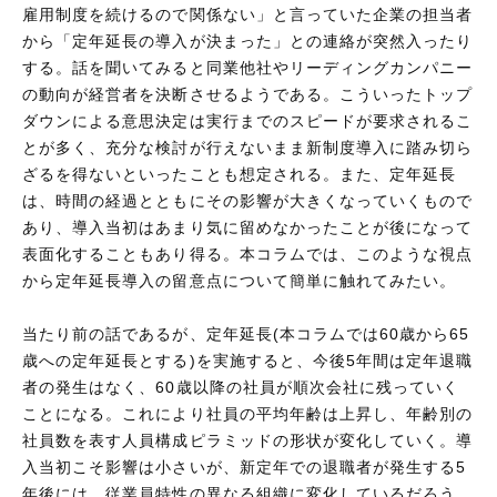
雇用制度を続けるので関係ない」と言っていた企業の担当者
から「定年延長の導入が決まった」との連絡が突然入ったり
する。話を聞いてみると同業他社やリーディングカンパニー
の動向が経営者を決断させるようである。こういったトップ
ダウンによる意思決定は実行までのスピードが要求されるこ
とが多く、充分な検討が行えないまま新制度導入に踏み切ら
ざるを得ないといったことも想定される。また、定年延長
は、時間の経過とともにその影響が大きくなっていくもので
あり、導入当初はあまり気に留めなかったことが後になって
表面化することもあり得る。本コラムでは、このような視点
から定年延長導入の留意点について簡単に触れてみたい。
当たり前の話であるが、定年延長(本コラムでは60歳から65
歳への定年延長とする)を実施すると、今後5年間は定年退職
者の発生はなく、60歳以降の社員が順次会社に残っていく
ことになる。これにより社員の平均年齢は上昇し、年齢別の
社員数を表す人員構成ピラミッドの形状が変化していく。導
入当初こそ影響は小さいが、新定年での退職者が発生する5
年後には、従業員特性の異なる組織に変化しているだろう。