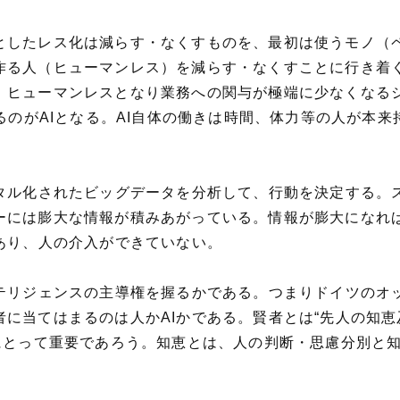
としたレス化は減らす・なくすものを、最初は使うモノ（
作る人（ヒューマンレス）を減らす・なくすことに行き着
、ヒューマンレスとなり業務への関与が極端に少なくなるジ
するのがAIとなる。AI自体の働きは時間、体力等の人が本
ジタル化されたビッグデータを分析して、行動を決定する。
ーには膨大な情報が積みあがっている。情報が膨大になれば
あり、人の介入ができていない。
ンテリジェンスの主導権を握るかである。つまりドイツのオ
に当てはまるのは人かAIかである。賢者とは“先人の知恵
人にとって重要であろう。知恵とは、人の判断・思慮分別と