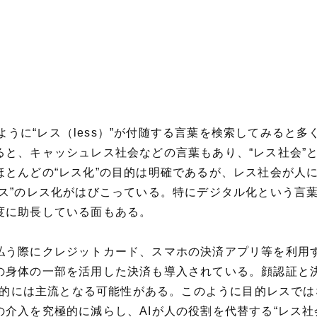
れるように“レス（less）”が付随する言葉を検索してみる
ると、キャッシュレス社会などの言葉もあり、“レス社会”
ほとんどの“レス化”の目的は明確であるが、レス社会が人
ス”のレス化がはびこっている。特にデジタル化という言葉
度に助長している面もある。
払う際にクレジットカード、スマホの決済アプリ等を利用す
の身体の一部を活用した決済も導入されている。顔認証と
将来的には主流となる可能性がある。このように目的レスで
介入を究極的に減らし、AIが人の役割を代替する“レス社