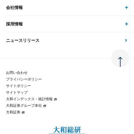
経済分析
事例紹介
会社情報
サステナビリティの取り組み
現在受付中のセミナー・イベント
刊行物
金融資本市場分析
大和総研の強み
採用情報
会社情報 トップ
次世代社会への貢献
大和スペシャリストレポート（動画配信）
雑誌掲載・新聞寄稿
政策分析
ニュースリリース
先端テクノロジーに基づく新たな価値の創出
採用情報 トップ
会社概要・役員一覧
環境指針
法律・制度
大和総研の品質向上への取り組み
新卒採用
ご挨拶
人権方針
お問い合わせ
金融経済教育等
プライバシーポリシー
経験者採用
大和総研の歩み
マルチステークホルダー方針
サイトポリシー
サイトマップ
テクノロジーレポート
大和インデックス・統計情報
グループ会社
パートナーシップ構築宣言
大和証券グループ本社
大和証券
コラム
拠点のご案内