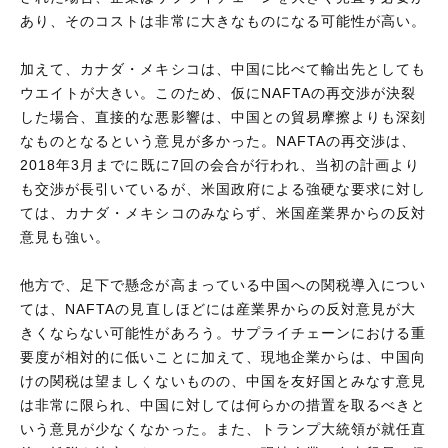
あり、そのコストは非常に大きなものになる可能性が高い。
加えて、カナダ・メキシコは、中国に比べて輸出先としても
ウエイトが大きい。このため、仮にNAFTAの再交渉が決裂
した場合、直接的な悪影響は、中国との貿易摩擦よりも深刻
なものとなるという意見が多かった。NAFTAの再交渉は、
2018年3月までに既に7回の会合が行われ、当初の計画より
も交渉が長引いているが、米国政府による強硬な要求に対し
ては、カナダ・メキシコのみならず、米国産業界からの反対
意見も強い。
他方で、足下で懸念が高まっている中国への関税導入につい
ては、NAFTAの見直しほどには産業界からの反対意見が大
きくならない可能性があろう。サプライチェーンにおける重
要度が相対的に低いことに加えて、現地企業からは、中国向
けの関税は望ましくないものの、中国を友好国とみなす意見
は非常に限られ、中国に対しては何らかの措置を取るべきと
いう意見が少なくなかった。また、トランプ大統領が就任直