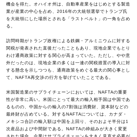
機会を得た。オハイオ州は、自動車産業をはじめとする製造
業が産業の中心を占め、2016年の大統領選挙でトランプ氏
を大統領にした場所とされる「ラストベルト」の一角を占め
る。
訪問時期がトランプ政権による鉄鋼・アルミニウムに対する
関税が発表された直後だったこともあり、現地企業でもとり
わけ通商政策に対する関心が高まっていた。ただし、やや意
外だったのは、現地企業の多くは一連の関税措置の導入に対
する懸念を示しつつも、通商政策をめぐる最大の関心事とし
て、NAFTA再交渉の行方を挙げていたことである。
米国製造業のサプライチェーンにおいては、NAFTAの重要
性が非常に高い。米国にとって最大の輸入相手国は中国であ
るものの、中国からの輸入の7割強は消費財、資本財などの
最終財が占めている。対するNAFTAについては、カナダ・
メキシコ合計の輸入額は中国を上回り、そのおよそ半分は1
次産品および中間財である。NAFTAの枠組みが大きく変更
された場合、企業はサプライチェーンを大きく見直す必要が