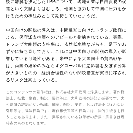
後に離脱を決定したTPPについて、現地企業は自由貿易の促
進という文脈よりはむしろ、他国と協力して中国に圧力をか
けるための枠組みとして期待していたようだ。
中国向けの関税の導入は、中間選挙に向けたトランプ政権に
よる、保守派支持層へのアピールと指摘されている。実際、
トランプ大統領の支持率は、依然低水準ながらも、足下でわ
ずかに持ち直しており、これには中国向けの関税の導入が影
響している可能性がある。米中による大国同士の貿易戦争
は、両国の経済のみならずグローバルに悪影響を及ぼす公算
が大きいものの、経済合理性のない関税措置が実行に移され
るリスクは高まっている。
このコンテンツの著作権は、株式会社大和総研に帰属します。著作権
法上、転載、翻案、翻訳、要約等は、大和総研の許諾が必要です。大
和総研の許諾がない転載、翻案、翻訳、要約、および法令に従わない
引用等は、違法行為です。著作権侵害等の行為には、法的手続きを行
うこともあります。また、掲載されている執筆者の所属・肩書きは現
時点のものとなります。