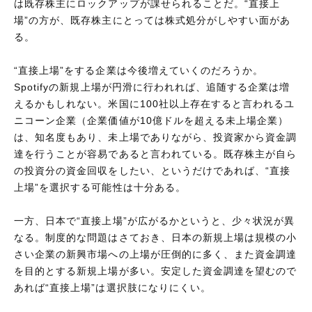
は既存株主にロックアップが課せられることだ。“直接上
場”の方が、既存株主にとっては株式処分がしやすい面があ
る。
“直接上場”をする企業は今後増えていくのだろうか。
Spotifyの新規上場が円滑に行われれば、追随する企業は増
えるかもしれない。米国に100社以上存在すると言われるユ
ニコーン企業（企業価値が10億ドルを超える未上場企業）
は、知名度もあり、未上場でありながら、投資家から資金調
達を行うことが容易であると言われている。既存株主が自ら
の投資分の資金回収をしたい、というだけであれば、“直接
上場”を選択する可能性は十分ある。
一方、日本で“直接上場”が広がるかというと、少々状況が異
なる。制度的な問題はさておき、日本の新規上場は規模の小
さい企業の新興市場への上場が圧倒的に多く、また資金調達
を目的とする新規上場が多い。安定した資金調達を望むので
あれば“直接上場”は選択肢になりにくい。