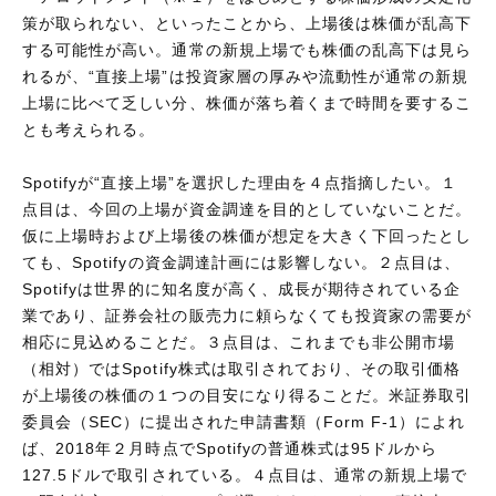
策が取られない、といったことから、上場後は株価が乱高下
する可能性が高い。通常の新規上場でも株価の乱高下は見ら
れるが、“直接上場”は投資家層の厚みや流動性が通常の新規
上場に比べて乏しい分、株価が落ち着くまで時間を要するこ
とも考えられる。
Spotifyが“直接上場”を選択した理由を４点指摘したい。１
点目は、今回の上場が資金調達を目的としていないことだ。
仮に上場時および上場後の株価が想定を大きく下回ったとし
ても、Spotifyの資金調達計画には影響しない。２点目は、
Spotifyは世界的に知名度が高く、成長が期待されている企
業であり、証券会社の販売力に頼らなくても投資家の需要が
相応に見込めることだ。３点目は、これまでも非公開市場
（相対）ではSpotify株式は取引されており、その取引価格
が上場後の株価の１つの目安になり得ることだ。米証券取引
委員会（SEC）に提出された申請書類（Form F-1）によれ
ば、2018年２月時点でSpotifyの普通株式は95ドルから
127.5ドルで取引されている。４点目は、通常の新規上場で