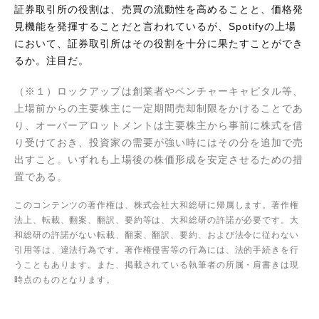
証券取引所の役割は、売買の流動性を高めることと、価格発
見機能を発揮することだと言われているが、Spotifyの上場
において、証券取引所はその役割を十分に果たすことができ
るか。注目だ。
（※１）ロックアップは創業者やベンチャーキャピタル等、
上場前からの主要株主に一定期間売却制限をかけることであ
り、オーバーアロットメントは主要株主から事前に株式を借
り受けておき、投資家の需要が強い時にはその分を追加で売
出すこと。いずれも上場後の株価形成を安定させるための措
置である。
このコンテンツの著作権は、株式会社大和総研に帰属します。著作権
法上、転載、翻案、翻訳、要約等は、大和総研の許諾が必要です。大
和総研の許諾がない転載、翻案、翻訳、要約、および法令に従わない
引用等は、違法行為です。著作権侵害等の行為には、法的手続きを行
うこともあります。また、掲載されている執筆者の所属・肩書きは現
時点のものとなります。