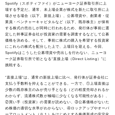
Spotify（スポティファイ）がニューヨーク証券取引所に上
場する予定だ。通常、未上場企業が株式を新たに取引所に上
場させる場合（以下、新規上場）、公募増資や、創業者・従
業員・ベンチャーキャピタルなど（以下、既存株主）が保有
する株式の売出しが同時に行われるため、発行体が事前に選
定した幹事証券会社が投資家の需要を調査するなどして公募
価格を決める。そして、事前に株式の購入を希望する投資家
にこれらの株式を配分した上で、上場日を迎える。今回、
Spotifyはこうした公募増資や売出しを行わない、ニューヨ
ーク証券取引所で初となる“直接上場（Direct Listing）”に
挑戦する。
“直接上場”は、通常の新規上場に比べ、発行体が証券会社に
支払う手数料を抑えることができる。一方で、①上場直後は
少数の既存株主のみが売り手となる（どの程度売却されるか
わからず、流通株式数が極端に少なくなる可能性がある）、
②買い手（投資家）の需要が読めない、③公募価格がないた
め株価の適切な水準がわからない、④ロックアップやオーバ
ーアロットメント（※１）をはじめとする株価形成の安定化