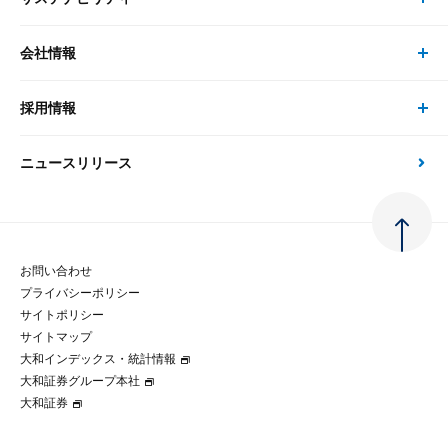
セミナー トップ
書籍
コンサルタント
経済分析
事例紹介
会社情報
サステナビリティの取り組み
現在受付中のセミナー・イベント
刊行物
金融資本市場分析
大和総研の強み
採用情報
会社情報 トップ
次世代社会への貢献
大和スペシャリストレポート（動画配信）
雑誌掲載・新聞寄稿
政策分析
ニュースリリース
先端テクノロジーに基づく新たな価値の創出
採用情報 トップ
会社概要・役員一覧
環境指針
法律・制度
大和総研の品質向上への取り組み
新卒採用
ご挨拶
人権方針
お問い合わせ
金融経済教育等
プライバシーポリシー
経験者採用
大和総研の歩み
マルチステークホルダー方針
サイトポリシー
サイトマップ
テクノロジーレポート
大和インデックス・統計情報
グループ会社
パートナーシップ構築宣言
大和証券グループ本社
大和証券
コラム
拠点のご案内