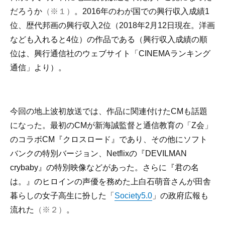
だろうか
（※１）
。2016年のわが国での興行収入成績1
位、歴代邦画の興行収入2位（2018年2月12日現在。洋画
なども入れると4位）の作品である（興行収入成績の順
位は、興行通信社のウェブサイト「CINEMAランキング
通信」より）。
今回の地上波初放送では、作品に関連付けたCMも話題
になった。最初のCMが新海誠監督と通信教育の「Z会」
のコラボCM『クロスロード』であり、その他にソフト
バンクの特別バージョン、Netflixの『DEVILMAN
crybaby』の特別映像などがあった。さらに『君の名
は。』のヒロインの声優を務めた上白石萌音さんが田舎
暮らしの女子高生に扮した「
Society5.0
」の政府広報も
流れた
（※２）
。