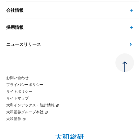
経済分析
事例紹介
会社情報
サステナビリティの取り組み
現在受付中のセミナー・イベント
刊行物
金融資本市場分析
大和総研の強み
採用情報
会社情報 トップ
次世代社会への貢献
大和スペシャリストレポート（動画配信）
雑誌掲載・新聞寄稿
政策分析
ニュースリリース
先端テクノロジーに基づく新たな価値の創出
採用情報 トップ
会社概要・役員一覧
環境指針
法律・制度
大和総研の品質向上への取り組み
新卒採用
ご挨拶
人権方針
お問い合わせ
金融経済教育等
プライバシーポリシー
経験者採用
大和総研の歩み
マルチステークホルダー方針
サイトポリシー
サイトマップ
テクノロジーレポート
大和インデックス・統計情報
グループ会社
パートナーシップ構築宣言
大和証券グループ本社
大和証券
コラム
拠点のご案内