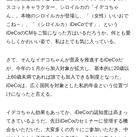
スコットキャラクター、シロイルカの「イデコちゃ
ん」。本物のシロイルカが登場し、「（女性）いいおで
こね～」、「（シロイルカ）iDeCoです」、という
iDeCoのCMをご覧になった方はいるだろうか。何とも愛
らしくかわいい姿で、私はとても気に入っている。
さて、そんなイデコちゃんが普及を推進するiDeCoだ
が、今年の１月から加入対象が拡大し、基本的に20歳以
上60歳未満であれば誰でも加入できる制度となった。
iDeCoは、広く国民を対象とした私的年金という位置づ
けになったと言える。
イデコちゃん効果もあってか、iDeCoの認知度は高まっ
てきているようだ。先日iDeCoのセミナーに登壇する機
会をいただいた。大変多くの方々にご参加いただき、中