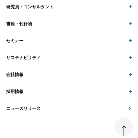
研究員・コンサルタント
レポート・コラム トップ
リサーチ
書籍・刊行物
研究員・コンサルタント トップ
最新のレポート・コラム
コンサルティング
セミナー
書籍・刊行物 トップ
研究員
ピックアップ
システム
サステナビリティ
セミナー トップ
書籍
コンサルタント
経済分析
事例紹介
会社情報
サステナビリティの取り組み
現在受付中のセミナー・イベント
刊行物
金融資本市場分析
大和総研の強み
採用情報
会社情報 トップ
次世代社会への貢献
大和スペシャリストレポート（動画配信）
雑誌掲載・新聞寄稿
政策分析
ニュースリリース
先端テクノロジーに基づく新たな価値の創出
採用情報 トップ
会社概要・役員一覧
環境指針
法律・制度
大和総研の品質向上への取り組み
新卒採用
ご挨拶
人権方針