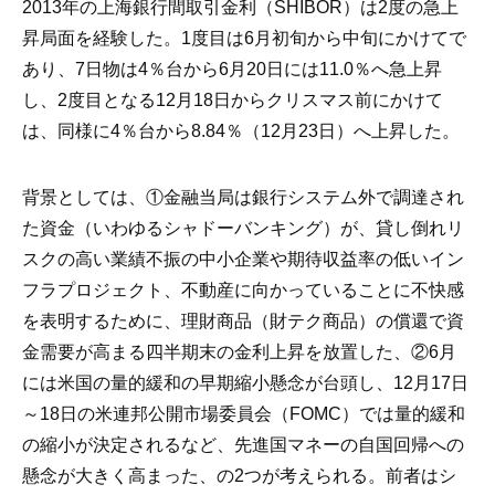
2013年の上海銀行間取引金利（SHIBOR）は2度の急上
昇局面を経験した。1度目は6月初旬から中旬にかけてで
あり、7日物は4％台から6月20日には11.0％へ急上昇
し、2度目となる12月18日からクリスマス前にかけて
は、同様に4％台から8.84％（12月23日）へ上昇した。
背景としては、①金融当局は銀行システム外で調達され
た資金（いわゆるシャドーバンキング）が、貸し倒れリ
スクの高い業績不振の中小企業や期待収益率の低いイン
フラプロジェクト、不動産に向かっていることに不快感
を表明するために、理財商品（財テク商品）の償還で資
金需要が高まる四半期末の金利上昇を放置した、②6月
には米国の量的緩和の早期縮小懸念が台頭し、12月17日
～18日の米連邦公開市場委員会（FOMC）では量的緩和
の縮小が決定されるなど、先進国マネーの自国回帰への
懸念が大きく高まった、の2つが考えられる。前者はシ