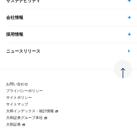
サステナビリティ
セミナー トップ
書籍
コンサルタント
経済分析
事例紹介
会社情報
サステナビリティの取り組み
現在受付中のセミナー・イベント
刊行物
金融資本市場分析
大和総研の強み
採用情報
会社情報 トップ
次世代社会への貢献
大和スペシャリストレポート（動画配信）
雑誌掲載・新聞寄稿
政策分析
ニュースリリース
先端テクノロジーに基づく新たな価値の創出
採用情報 トップ
会社概要・役員一覧
環境指針
法律・制度
大和総研の品質向上への取り組み
新卒採用
ご挨拶
人権方針
お問い合わせ
金融経済教育等
プライバシーポリシー
経験者採用
大和総研の歩み
マルチステークホルダー方針
サイトポリシー
サイトマップ
テクノロジーレポート
大和インデックス・統計情報
グループ会社
パートナーシップ構築宣言
大和証券グループ本社
大和証券
コラム
拠点のご案内