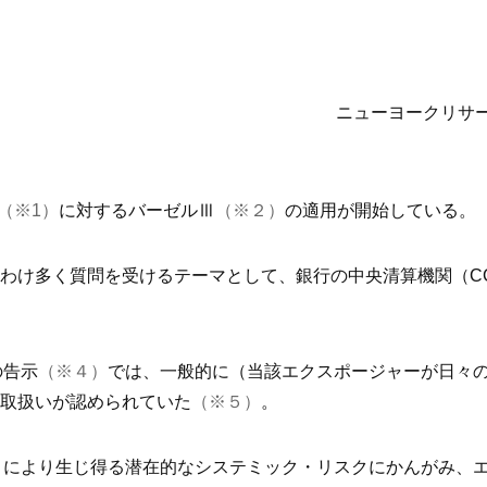
ニューヨークリサー
（※1）
に対するバーゼルⅢ
（※２）
の適用が開始している。
く質問を受けるテーマとして、銀行の中央清算機関（CCP：Cent
の告示
（※４）
では、一般的に（当該エクスポージャーが日々
取扱いが認められていた
（※５）
。
とにより生じ得る潜在的なシステミック・リスクにかんがみ、