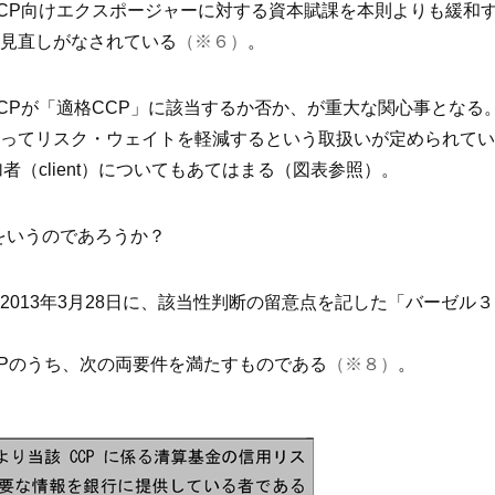
CP向けエクスポージャーに対する資本賦課を本則よりも緩和す
見直しがなされている
（※６）
。
CPが「適格CCP」に該当するか否か、が重大な関心事となる
ってリスク・ウェイトを軽減するという取扱いが定められてい
参加者（client）についてもあてはまる（図表参照）。
をいうのであろうか？
013年3月28日に、該当性判断の留意点を記した「バーゼル
CPのうち、次の両要件を満たすものである
（※８）
。