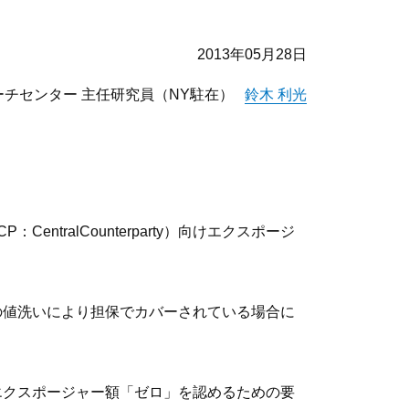
2013年05月28日
チセンター 主任研究員（NY駐在）
鈴木 利光
ralCounterparty）向けエクスポージ
の値洗いにより担保でカバーされている場合に
エクスポージャー額「ゼロ」を認めるための要