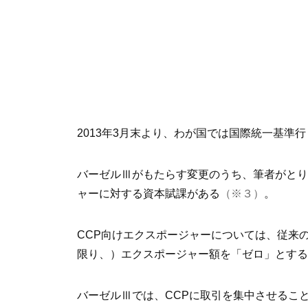
2013年3月末より、わが国では国際統一基準行
バーゼルⅢがもたらす変更のうち、筆者がとりわけ多
ャーに対する資本賦課がある
（※３）
。
CCP向けエクスポージャーについては、従来
限り、）エクスポージャー額を「ゼロ」とする
バーゼルⅢでは、CCPに取引を集中させるこ