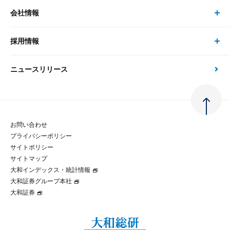
経済分析
事例紹介
会社情報
サステナビリティの取り組み
現在受付中のセミナー・イベント
刊行物
金融資本市場分析
大和総研の強み
採用情報
会社情報 トップ
次世代社会への貢献
大和スペシャリストレポート（動画配信）
雑誌掲載・新聞寄稿
政策分析
ニュースリリース
先端テクノロジーに基づく新たな価値の創出
採用情報 トップ
会社概要・役員一覧
環境指針
法律・制度
大和総研の品質向上への取り組み
新卒採用
ご挨拶
人権方針
お問い合わせ
金融経済教育等
プライバシーポリシー
経験者採用
大和総研の歩み
マルチステークホルダー方針
サイトポリシー
サイトマップ
テクノロジーレポート
大和インデックス・統計情報
グループ会社
パートナーシップ構築宣言
大和証券グループ本社
大和証券
コラム
拠点のご案内