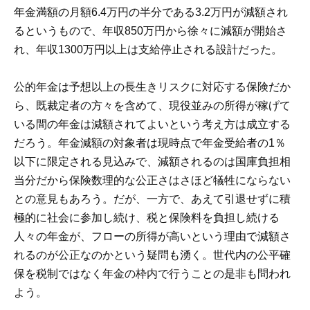
年金満額の月額6.4万円の半分である3.2万円が減額され
るというもので、年収850万円から徐々に減額が開始さ
れ、年収1300万円以上は支給停止される設計だった。
公的年金は予想以上の長生きリスクに対応する保険だか
ら、既裁定者の方々を含めて、現役並みの所得が稼げて
いる間の年金は減額されてよいという考え方は成立する
だろう。年金減額の対象者は現時点で年金受給者の1％
以下に限定される見込みで、減額されるのは国庫負担相
当分だから保険数理的な公正さはさほど犠牲にならない
との意見もあろう。だが、一方で、あえて引退せずに積
極的に社会に参加し続け、税と保険料を負担し続ける
人々の年金が、フローの所得が高いという理由で減額さ
れるのが公正なのかという疑問も湧く。世代内の公平確
保を税制ではなく年金の枠内で行うことの是非も問われ
よう。