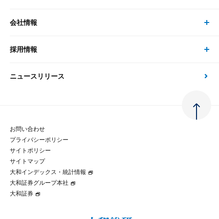
書籍
コンサルタント
経済分析
事例紹介
会社情報
サステナビリティの取り組み
現在受付中のセミナー・イベント
刊行物
金融資本市場分析
大和総研の強み
採用情報
会社情報 トップ
次世代社会への貢献
大和スペシャリストレポート（動画配信）
雑誌掲載・新聞寄稿
政策分析
ニュースリリース
先端テクノロジーに基づく新たな価値の創出
採用情報 トップ
会社概要・役員一覧
環境指針
法律・制度
大和総研の品質向上への取り組み
新卒採用
ご挨拶
人権方針
お問い合わせ
金融経済教育等
プライバシーポリシー
経験者採用
大和総研の歩み
マルチステークホルダー方針
サイトポリシー
サイトマップ
テクノロジーレポート
大和インデックス・統計情報
グループ会社
パートナーシップ構築宣言
大和証券グループ本社
大和証券
コラム
拠点のご案内