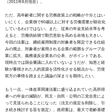
（2011年6月現在）。
ただ、高年齢者に関する労務政策上の戦略が十分とはい
いにくく、企業側で60歳以上に対する労働需要が顕在化
しているわけではない。また、従来の年金支給水準を考
えると、労働供給側で勤労意欲を高める余地も大きい。
今回の法案は、継続雇用制度の対象者を限定できる仕組
みの廃止、対象者が雇用される企業の範囲をグループ企
業に拡大、義務違反企業名の公表、がポイントである。
現時点では国会審議に入れていないようだが、知恵と経
験が蓄積された人的資源を活性化させる観点から、労使
双方の事情を踏まえた議論の深まりを期待したい。
もう一点、一体改革関連法案に盛り込まれていた高所得
者への年金の減額が、民主・自民・公明の三党合意によ
って見送られることになった（法文の規定を削除し、引
き続き検討する旨を規定）。政府案は、最大で老齢基礎