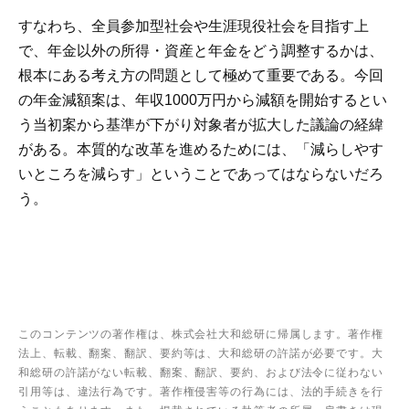
すなわち、全員参加型社会や生涯現役社会を目指す上
で、年金以外の所得・資産と年金をどう調整するかは、
根本にある考え方の問題として極めて重要である。今回
の年金減額案は、年収1000万円から減額を開始するとい
う当初案から基準が下がり対象者が拡大した議論の経緯
がある。本質的な改革を進めるためには、「減らしやす
いところを減らす」ということであってはならないだろ
う。
このコンテンツの著作権は、株式会社大和総研に帰属します。著作権
法上、転載、翻案、翻訳、要約等は、大和総研の許諾が必要です。大
和総研の許諾がない転載、翻案、翻訳、要約、および法令に従わない
引用等は、違法行為です。著作権侵害等の行為には、法的手続きを行