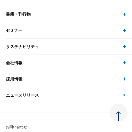
リサーチ
書籍・刊行物
研究員・コンサルタント トップ
最新のレポート・コラム
コンサルティング
セミナー
書籍・刊行物 トップ
研究員
ピックアップ
システム
サステナビリティ
セミナー トップ
書籍
コンサルタント
経済分析
事例紹介
会社情報
サステナビリティの取り組み
現在受付中のセミナー・イベント
刊行物
金融資本市場分析
大和総研の強み
採用情報
会社情報 トップ
次世代社会への貢献
大和スペシャリストレポート（動画配信）
雑誌掲載・新聞寄稿
政策分析
ニュースリリース
先端テクノロジーに基づく新たな価値の創出
採用情報 トップ
会社概要・役員一覧
環境指針
法律・制度
大和総研の品質向上への取り組み
新卒採用
ご挨拶
人権方針
お問い合わせ
金融経済教育等