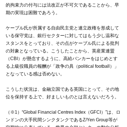
的拘束力の付与には法改正が不可欠であることから、早
期の実現は困難であろう。
ケーブル氏が所属する自由民主党と連立政権を形成して
いる保守党は、銀行セクターに対してはもう少し温和な
スタンスをとっており、その点がケーブル氏による批判
の対象となっている。こうしたことから、英産業連盟
（CBI）が懸念するように、高給バンカーをはじめとす
る上級役職員の報酬が「政争の具（political football）」
となっている感は否めない。
こうした状況は、金融立国である英国にとって、その地
位を保持する上で、好ましいものとは言えないだろう。
（※1）“Global Financial Centres Index（GFCI）”は、ロ
ンドンの大手民間シンクタンクであるZ/Yen Group等が