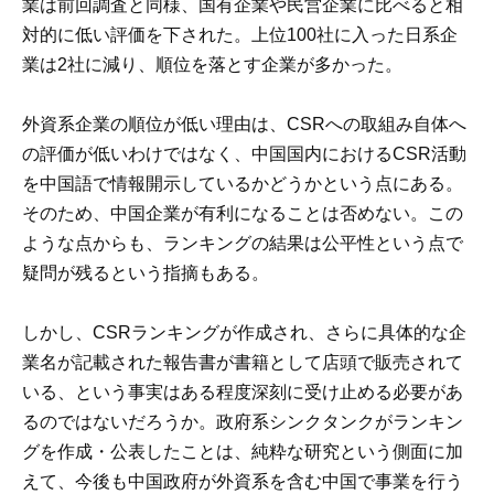
業は前回調査と同様、国有企業や民営企業に比べると相
対的に低い評価を下された。上位100社に入った日系企
業は2社に減り、順位を落とす企業が多かった。
外資系企業の順位が低い理由は、CSRへの取組み自体へ
の評価が低いわけではなく、中国国内におけるCSR活動
を中国語で情報開示しているかどうかという点にある。
そのため、中国企業が有利になることは否めない。この
ような点からも、ランキングの結果は公平性という点で
疑問が残るという指摘もある。
しかし、CSRランキングが作成され、さらに具体的な企
業名が記載された報告書が書籍として店頭で販売されて
いる、という事実はある程度深刻に受け止める必要があ
るのではないだろうか。政府系シンクタンクがランキン
グを作成・公表したことは、純粋な研究という側面に加
えて、今後も中国政府が外資系を含む中国で事業を行う