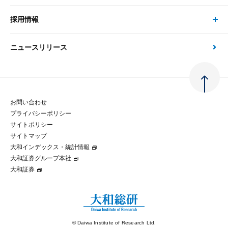
刊行物
金融資本市場分析
大和総研の強み
採用情報
会社情報 トップ
次世代社会への貢献
大和スペシャリストレポート（動画配信）
雑誌掲載・新聞寄稿
政策分析
ニュースリリース
先端テクノロジーに基づく新たな価値の創出
採用情報 トップ
会社概要・役員一覧
環境指針
法律・制度
大和総研の品質向上への取り組み
新卒採用
ご挨拶
人権方針
お問い合わせ
金融経済教育等
プライバシーポリシー
経験者採用
大和総研の歩み
マルチステークホルダー方針
サイトポリシー
サイトマップ
テクノロジーレポート
大和インデックス・統計情報
グループ会社
パートナーシップ構築宣言
大和証券グループ本社
大和証券
コラム
拠点のご案内
大和インデックス・統計情報
© Daiwa Institute of Research Ltd.