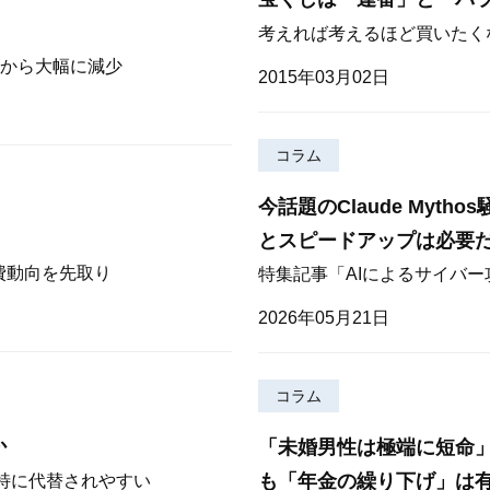
考えれば考えるほど買いたく
から大幅に減少
2015年03月02日
コラム
今話題のClaude Myt
とスピードアップは必要
費動向を先取り
特集記事「AIによるサイバ
2026年05月21日
コラム
か
「未婚男性は極端に短命
も「年金の繰り下げ」は
が特に代替されやすい