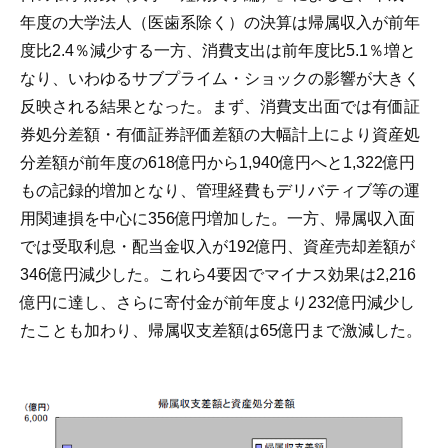
年度の大学法人（医歯系除く）の決算は帰属収入が前年
度比2.4％減少する一方、消費支出は前年度比5.1％増と
なり、いわゆるサブプライム・ショックの影響が大きく
反映される結果となった。まず、消費支出面では有価証
券処分差額・有価証券評価差額の大幅計上により資産処
分差額が前年度の618億円から1,940億円へと1,322億円
もの記録的増加となり、管理経費もデリバティブ等の運
用関連損を中心に356億円増加した。一方、帰属収入面
では受取利息・配当金収入が192億円、資産売却差額が
346億円減少した。これら4要因でマイナス効果は2,216
億円に達し、さらに寄付金が前年度より232億円減少し
たことも加わり、帰属収支差額は65億円まで激減した。