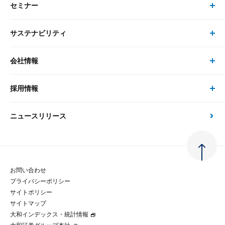
セミナー
書籍・刊行物 トップ
研究員
ピックアップ
システム
サステナビリティ
セミナー トップ
書籍
コンサルタント
経済分析
事例紹介
会社情報
サステナビリティの取り組み
現在受付中のセミナー・イベント
刊行物
金融資本市場分析
大和総研の強み
採用情報
会社情報 トップ
次世代社会への貢献
大和スペシャリストレポート（動画配信）
雑誌掲載・新聞寄稿
政策分析
ニュースリリース
先端テクノロジーに基づく新たな価値の創出
採用情報 トップ
会社概要・役員一覧
環境指針
法律・制度
大和総研の品質向上への取り組み
新卒採用
ご挨拶
人権方針
お問い合わせ
金融経済教育等
プライバシーポリシー
経験者採用
大和総研の歩み
マルチステークホルダー方針
サイトポリシー
サイトマップ
テクノロジーレポート
大和インデックス・統計情報
グループ会社
パートナーシップ構築宣言