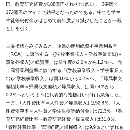
円、教育研究経費が188億円それぞれ増加し、3要因で
372億円のマイナス効果となったのである。中でも学生
生徒等納付金がはじめて前年度より減少したことが一段
と目を引く。
主要指標をみてみると、企業の使用総資本事業利益率
（ROA）に該当する「{(学校事業収入－学校事業支出)＋
事業外収入}／総資産」は前年度の2.0％から1.2％へ、売
上高営業利益率に該当する「(学校事業収入－学校事業支
出)／学校事業収入」は同3.0％から0.2％へ、「帰属収支
差額比率＝帰属収支差額／帰属収入」は同7.4％から
0.2％へというように代表的な指標はいずれも急落した。
一方、｢人件費比率＝人件費／帰属収入｣ は52.8％、｢人
件費依存率＝人件費／学生生徒等納付金｣ は72.3％、｢教
育研究経費比率＝教育研究経費／帰属収入｣は31.0％、
｢管理経費比率＝管理経費／帰属収入｣は9.9％といずれも