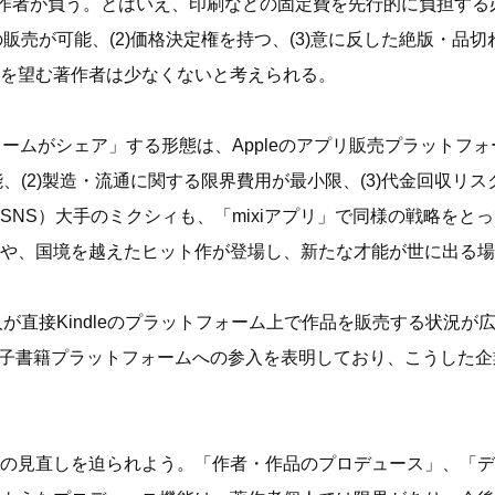
は著作者が負う。とはいえ、印刷などの固定費を先行的に負担する
の販売が可能、(2)価格決定権を持つ、(3)意に反した絶版・
を望む著作者は少なくないと考えられる。
がシェア」する形態は、Appleのアプリ販売プラットフォーム「Ap
、(2)製造・流通に関する限界費用が最小限、(3)代金回収リス
S）大手のミクシィも、「mixiアプリ」で同様の戦略をとってい
や、国境を越えたヒット作が登場し、新たな才能が世に出る場
個人が直接Kindleのプラットフォーム上で作品を販売する状況
leも電子書籍プラットフォームへの参入を表明しており、こうし
の見直しを迫られよう。「作者・作品のプロデュース」、「デ