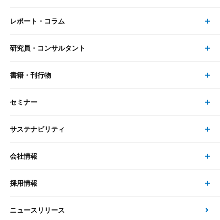
レポート・コラム
事業・ソリューション トップ
研究員・コンサルタント
レポート・コラム トップ
リサーチ
書籍・刊行物
研究員・コンサルタント トップ
最新のレポート・コラム
コンサルティング
セミナー
書籍・刊行物 トップ
研究員
ピックアップ
システム
サステナビリティ
セミナー トップ
書籍
コンサルタント
経済分析
事例紹介
会社情報
サステナビリティの取り組み
現在受付中のセミナー・イベント
刊行物
金融資本市場分析
大和総研の強み
採用情報
会社情報 トップ
次世代社会への貢献
大和スペシャリストレポート（動画配信）
雑誌掲載・新聞寄稿
政策分析
ニュースリリース
先端テクノロジーに基づく新たな価値の創出
採用情報 トップ
会社概要・役員一覧