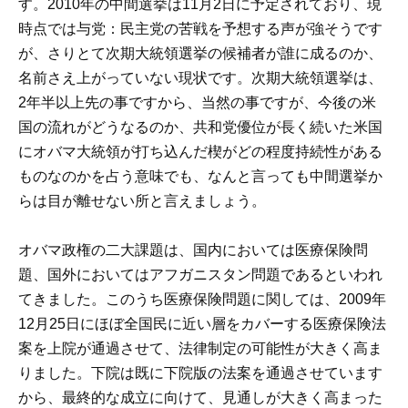
す。2010年の中間選挙は11月2日に予定されており、現
時点では与党：民主党の苦戦を予想する声が強そうです
が、さりとて次期大統領選挙の候補者が誰に成るのか、
名前さえ上がっていない現状です。次期大統領選挙は、
2年半以上先の事ですから、当然の事ですが、今後の米
国の流れがどうなるのか、共和党優位が長く続いた米国
にオバマ大統領が打ち込んだ楔がどの程度持続性がある
ものなのかを占う意味でも、なんと言っても中間選挙か
らは目が離せない所と言えましょう。
オバマ政権の二大課題は、国内においては医療保険問
題、国外においてはアフガニスタン問題であるといわれ
てきました。このうち医療保険問題に関しては、2009年
12月25日にほぼ全国民に近い層をカバーする医療保険法
案を上院が通過させて、法律制定の可能性が大きく高ま
りました。下院は既に下院版の法案を通過させています
から、最終的な成立に向けて、見通しが大きく高まった