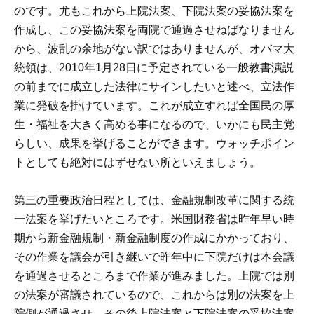
のです。尤もこれから上院法案、下院法案の妥協法案を
作成し、この妥協法案を両院で通過させねばなりません
から、波乱の余地がない訳ではありませんが、オバマ大
統領は、2010年1月28日に予定されている一般教書演説
の前までに成立した法律にサインしたいと述べ、立法作
業に発破を掛けています。これが成立すれば全国民の厚
生・福祉を大きく高める事になるので、いかにも民主党
らしい、成果を挙げることができます。ウォッチポイン
トとしても絶対にはずせない所といえましょう。
第三の重要政治日程としては、金融規制改革に関する統
一法案を挙げたいところです。米国財務省は昨年早い時
期から新金融規制・新金融制度の作成にかかっており、
その作業を議会が引き継いで昨年中に下院だけは本会議
を通過させるところまで作業が進みました。上院では別
の法案が審議されているので、これからは別の法案を上
院側が通過させ、その後上院法案と下院法案の妥協法案