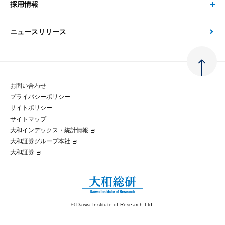
大和総研の強み
採用情報
会社情報 トップ
次世代社会への貢献
大和スペシャリストレポート（動画配信）
雑誌掲載・新聞寄稿
政策分析
ニュースリリース
先端テクノロジーに基づく新たな価値の創出
採用情報 トップ
会社概要・役員一覧
環境指針
法律・制度
大和総研の品質向上への取り組み
新卒採用
ご挨拶
人権方針
お問い合わせ
金融経済教育等
プライバシーポリシー
経験者採用
大和総研の歩み
マルチステークホルダー方針
サイトポリシー
サイトマップ
テクノロジーレポート
大和インデックス・統計情報
グループ会社
パートナーシップ構築宣言
大和証券グループ本社
大和証券
コラム
拠点のご案内
大和インデックス・統計情報
© Daiwa Institute of Research Ltd.