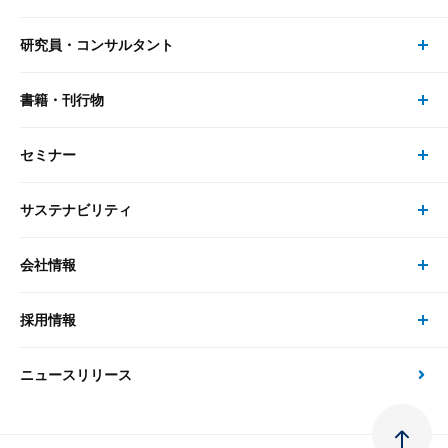
研究員・コンサルタント
レポート・コラム トップ
リサーチ
書籍・刊行物
研究員・コンサルタント トップ
最新のレポート・コラム
コンサルティング
セミナー
書籍・刊行物 トップ
研究員
ピックアップ
システム
サステナビリティ
セミナー トップ
書籍
コンサルタント
経済分析
事例紹介
会社情報
サステナビリティの取り組み
現在受付中のセミナー・イベント
刊行物
金融資本市場分析
大和総研の強み
採用情報
会社情報 トップ
次世代社会への貢献
大和スペシャリストレポート（動画配信）
雑誌掲載・新聞寄稿
政策分析
ニュースリリース
先端テクノロジーに基づく新たな価値の創出
採用情報 トップ
会社概要・役員一覧
環境指針
法律・制度
大和総研の品質向上への取り組み
新卒採用