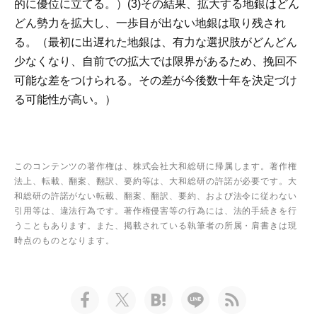
的に優位に立てる。）(3)その結果、拡大する地銀はどん
どん勢力を拡大し、一歩目が出ない地銀は取り残され
る。（最初に出遅れた地銀は、有力な選択肢がどんどん
少なくなり、自前での拡大では限界があるため、挽回不
可能な差をつけられる。その差が今後数十年を決定づけ
る可能性が高い。）
このコンテンツの著作権は、株式会社大和総研に帰属します。著作権
法上、転載、翻案、翻訳、要約等は、大和総研の許諾が必要です。大
和総研の許諾がない転載、翻案、翻訳、要約、および法令に従わない
引用等は、違法行為です。著作権侵害等の行為には、法的手続きを行
うこともあります。また、掲載されている執筆者の所属・肩書きは現
時点のものとなります。