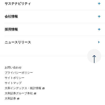
サステナビリティ
セミナー トップ
書籍
コンサルタント
経済分析
事例紹介
会社情報
サステナビリティの取り組み
現在受付中のセミナー・イベント
刊行物
金融資本市場分析
大和総研の強み
採用情報
会社情報 トップ
次世代社会への貢献
大和スペシャリストレポート（動画配信）
雑誌掲載・新聞寄稿
政策分析
ニュースリリース
先端テクノロジーに基づく新たな価値の創出
採用情報 トップ
会社概要・役員一覧
環境指針
法律・制度
大和総研の品質向上への取り組み
新卒採用
ご挨拶
人権方針
お問い合わせ
金融経済教育等
プライバシーポリシー
経験者採用
大和総研の歩み
マルチステークホルダー方針
サイトポリシー
サイトマップ
テクノロジーレポート
大和インデックス・統計情報
グループ会社
パートナーシップ構築宣言
大和証券グループ本社
大和証券
コラム