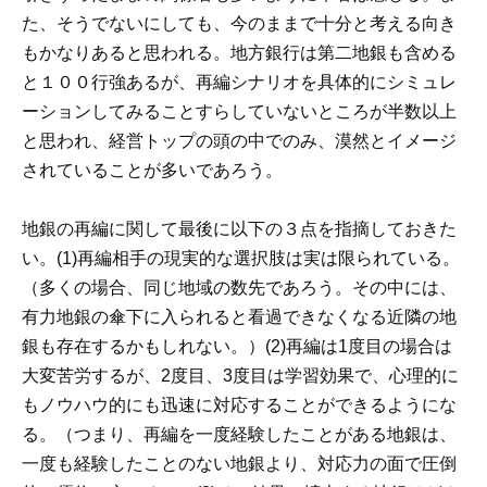
た、そうでないにしても、今のままで十分と考える向き
もかなりあると思われる。地方銀行は第二地銀も含める
と１００行強あるが、再編シナリオを具体的にシミュレ
ーションしてみることすらしていないところが半数以上
と思われ、経営トップの頭の中でのみ、漠然とイメージ
されていることが多いであろう。
地銀の再編に関して最後に以下の３点を指摘しておきた
い。(1)再編相手の現実的な選択肢は実は限られている。
（多くの場合、同じ地域の数先であろう。その中には、
有力地銀の傘下に入られると看過できなくなる近隣の地
銀も存在するかもしれない。）(2)再編は1度目の場合は
大変苦労するが、2度目、3度目は学習効果で、心理的に
もノウハウ的にも迅速に対応することができるようにな
る。（つまり、再編を一度経験したことがある地銀は、
一度も経験したことのない地銀より、対応力の面で圧倒