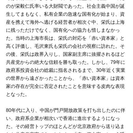
のが栄毅仁氏率いる大財閥であった。社会主義中国が誕
生してまもなく、私有企業の急速な国有化が始まり、資
産を携えて海外へ逃げる経営者が相次ぐ中、栄氏は上海
に残っただけでなく、国有化への協力も惜しまなかっ
た。当時の上海市長は、栄氏の対応を「赤い資本家」と
高く評価し、毛沢東氏も栄氏の会社の視察に訪れた。そ
の後、栄氏は政界入りし、国家副主席に抜擢されるほど
共産党からの絶大な信頼を勝ち取った。しかし、79年に
政府系投資会社の総裁に指名されるまで、30年近く実業
の世界から遠ざかったことから、「赤い資本家」は資本
家の存在が完全に否定されたことを意味する皮肉な表現
となった。
80年代に入り、中国が門戸開放政策を打ち出したのに伴
い、政府系企業が相次いで香港に進出するようになっ
た。その経営トップのほとんどが北京政府から送り込ま