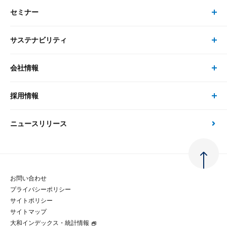
セミナー
書籍・刊行物 トップ
研究員
ピックアップ
システム
サステナビリティ
セミナー トップ
書籍
コンサルタント
経済分析
事例紹介
会社情報
サステナビリティの取り組み
現在受付中のセミナー・イベント
刊行物
金融資本市場分析
大和総研の強み
採用情報
会社情報 トップ
次世代社会への貢献
大和スペシャリストレポート（動画配信）
雑誌掲載・新聞寄稿
政策分析
ニュースリリース
先端テクノロジーに基づく新たな価値の創出
採用情報 トップ
会社概要・役員一覧
環境指針
法律・制度
大和総研の品質向上への取り組み
新卒採用
ご挨拶
人権方針
お問い合わせ
金融経済教育等
プライバシーポリシー
経験者採用
大和総研の歩み
マルチステークホルダー方針
サイトポリシー
サイトマップ
テクノロジーレポート
大和インデックス・統計情報