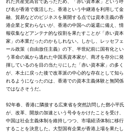
れた共産党高官であったため、「赤い資本家」という呼
び名が香港で復活した。香港という中継港を利用して金
融、貿易などのビジネスを展開する点では資本主義の香
港企業と変わらないが、香港の中国への返還に備え、情
報収集などアンテナ的な役割を果たすことが「赤い資本
家」の本業だったのかもしれない。しかし、レッセフェ
ール政策（自由放任主義）の下、半世紀前に国有化とい
う革命の嵐から逃れた中国系資本家が、商才を存分に発
揮しているのを目の当たりにした「赤い資本家」の多く
が、本土に戻った後で改革派の中心的な存在として知ら
れるようになったのは、香港での資本主義体験と無関係
ではなさそうだ。
92年春、香港に隣接する広東省を突然訪問した鄧小平氏
が、改革、開放の加速という号令をかけたことを受け、
中国は社会主義体制を維持しつつ、市場経済体制に移行
することを決意した。大型国有企業が香港上場を果たし