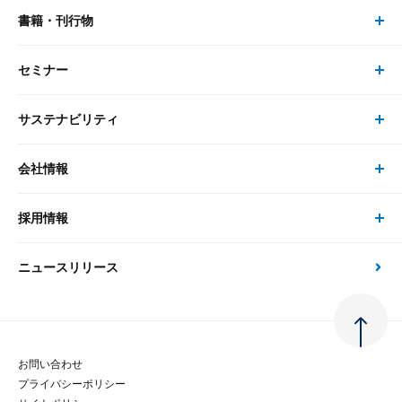
書籍・刊行物
研究員・コンサルタント トップ
最新のレポート・コラム
コンサルティング
セミナー
書籍・刊行物 トップ
研究員
ピックアップ
システム
サステナビリティ
セミナー トップ
書籍
コンサルタント
経済分析
事例紹介
会社情報
サステナビリティの取り組み
現在受付中のセミナー・イベント
刊行物
金融資本市場分析
大和総研の強み
採用情報
会社情報 トップ
次世代社会への貢献
大和スペシャリストレポート（動画配信）
雑誌掲載・新聞寄稿
政策分析
ニュースリリース
先端テクノロジーに基づく新たな価値の創出
採用情報 トップ
会社概要・役員一覧
環境指針
法律・制度
大和総研の品質向上への取り組み
新卒採用
ご挨拶
人権方針
お問い合わせ
金融経済教育等
プライバシーポリシー
経験者採用
大和総研の歩み
マルチステークホルダー方針