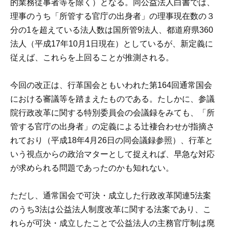
的業務従事者等を除く）となる。同公益法人白書では、
理事のうち「所管する官庁の出身者」の理事現在数の３
分の1を超えている法人数は国所管9法人、都道府県360
法人（平成17年10月1日現在）としているが、新定義に
従えば、これらを上回ることが推測される。
今回の改正は、行革国会ともいわれた第164回通常国会
における審議等を踏まえたものである。たしかに、参議
院行政改革に関する特別委員会の会議録をみても、「所
管する官庁の出身者」の定義による辻褄合わせが指摘さ
れており（平成18年4月26日の同会議録参照）、行革と
いう視点からの政治マターとして捉えれば、早急な対応
が求められる問題であったのかも知れない。
ただし、通常国会で可決・成立した行政改革関連5法案
のうち3法は公益法人制度改革に関する法案であり、こ
れらが可決・成立したことで公益法人の主務官庁制は廃