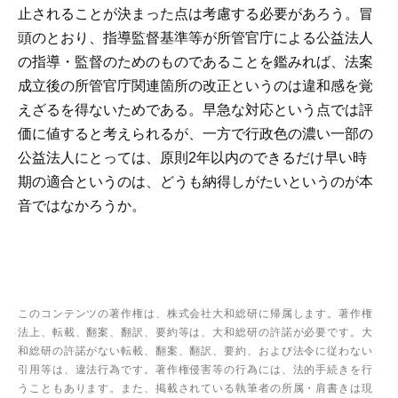
止されることが決まった点は考慮する必要があろう。冒
頭のとおり、指導監督基準等が所管官庁による公益法人
の指導・監督のためのものであることを鑑みれば、法案
成立後の所管官庁関連箇所の改正というのは違和感を覚
えざるを得ないためである。早急な対応という点では評
価に値すると考えられるが、一方で行政色の濃い一部の
公益法人にとっては、原則2年以内のできるだけ早い時
期の適合というのは、どうも納得しがたいというのが本
音ではなかろうか。
このコンテンツの著作権は、株式会社大和総研に帰属します。著作権
法上、転載、翻案、翻訳、要約等は、大和総研の許諾が必要です。大
和総研の許諾がない転載、翻案、翻訳、要約、および法令に従わない
引用等は、違法行為です。著作権侵害等の行為には、法的手続きを行
うこともあります。また、掲載されている執筆者の所属・肩書きは現