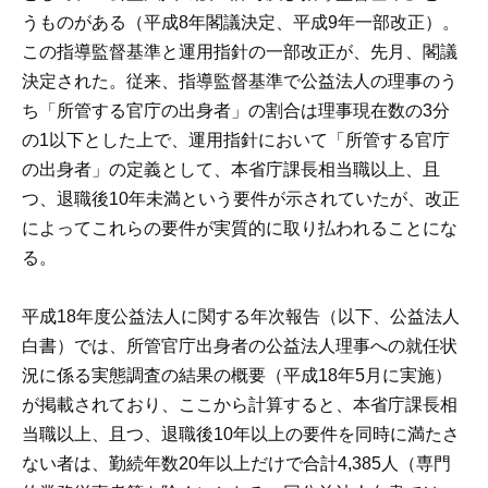
うものがある（平成8年閣議決定、平成9年一部改正）。
この指導監督基準と運用指針の一部改正が、先月、閣議
決定された。従来、指導監督基準で公益法人の理事のう
ち「所管する官庁の出身者」の割合は理事現在数の3分
の1以下とした上で、運用指針において「所管する官庁
の出身者」の定義として、本省庁課長相当職以上、且
つ、退職後10年未満という要件が示されていたが、改正
によってこれらの要件が実質的に取り払われることにな
る。
平成18年度公益法人に関する年次報告（以下、公益法人
白書）では、所管官庁出身者の公益法人理事への就任状
況に係る実態調査の結果の概要（平成18年5月に実施）
が掲載されており、ここから計算すると、本省庁課長相
当職以上、且つ、退職後10年以上の要件を同時に満たさ
ない者は、勤続年数20年以上だけで合計4,385人（専門