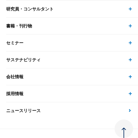
研究員・コンサルタント
レポート・コラム トップ
リサーチ
書籍・刊行物
研究員・コンサルタント トップ
最新のレポート・コラム
コンサルティング
セミナー
書籍・刊行物 トップ
研究員
ピックアップ
システム
サステナビリティ
セミナー トップ
書籍
コンサルタント
経済分析
事例紹介
会社情報
サステナビリティの取り組み
現在受付中のセミナー・イベント
刊行物
金融資本市場分析
大和総研の強み
採用情報
会社情報 トップ
次世代社会への貢献
大和スペシャリストレポート（動画配信）
雑誌掲載・新聞寄稿
政策分析
ニュースリリース
先端テクノロジーに基づく新たな価値の創出
採用情報 トップ
会社概要・役員一覧
環境指針
法律・制度
大和総研の品質向上への取り組み
新卒採用
ご挨拶
人権方針