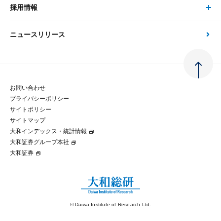
大和総研の強み
採用情報
会社情報 トップ
次世代社会への貢献
大和スペシャリストレポート（動画配信）
雑誌掲載・新聞寄稿
政策分析
ニュースリリース
先端テクノロジーに基づく新たな価値の創出
採用情報 トップ
会社概要・役員一覧
環境指針
法律・制度
大和総研の品質向上への取り組み
新卒採用
ご挨拶
人権方針
お問い合わせ
金融経済教育等
プライバシーポリシー
経験者採用
大和総研の歩み
マルチステークホルダー方針
サイトポリシー
サイトマップ
テクノロジーレポート
大和インデックス・統計情報
グループ会社
パートナーシップ構築宣言
大和証券グループ本社
大和証券
コラム
拠点のご案内
大和インデックス・統計情報
© Daiwa Institute of Research Ltd.