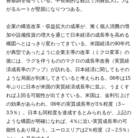
善基調を辿っている。中長期的な観点で消費拡大につな
がるルートが堅固になりつつある。
企業の構造改革・収益拡大の成果が、漸く個人消費の増
加や設備投資の増大を通じて日本経済の成長率を高める
構図へとはっきり変わってきている。米国経済の90年代
が典型であったように企業主導の改革（ミクロ変革）の
後には、ラグを伴うもののマクロの成長率改善（実質経
済成長率のアップ）が訪れる。日本経済に関してもその
ような局面が到来してきていると考えられる。06年は15
年ぶりに日本が米国の実質経済成長率に並ぶ、うまくす
れば上回る可能性が出てきている。米国は、金利引上げ
の効果があらわれ、06年の実質成長率が3％程度（3～
3.5％）。日本も同程度を達成するとみられるが、上記の
ような構図が明確になれば、4％に近い実質成長率の可
能性もあり得よう。ユーロエリアは2％程度（2～2.5％）