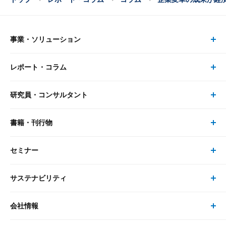
事業・ソリューション
レポート・コラム
事業・ソリューション トップ
研究員・コンサルタント
レポート・コラム トップ
リサーチ
書籍・刊行物
研究員・コンサルタント トップ
最新のレポート・コラム
コンサルティング
セミナー
書籍・刊行物 トップ
研究員
ピックアップ
システム
サステナビリティ
セミナー トップ
書籍
コンサルタント
経済分析
事例紹介
会社情報
サステナビリティの取り組み
現在受付中のセミナー・イベント
刊行物
金融資本市場分析