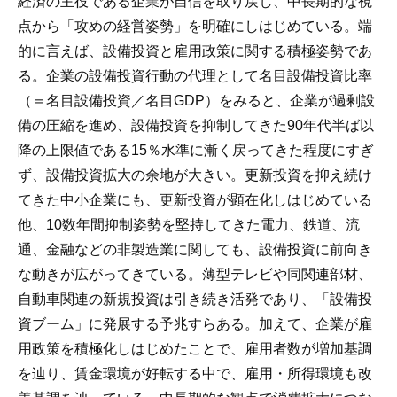
経済の主役である企業が自信を取り戻し、中長期的な視
点から「攻めの経営姿勢」を明確にしはじめている。端
的に言えば、設備投資と雇用政策に関する積極姿勢であ
る。企業の設備投資行動の代理として名目設備投資比率
（＝名目設備投資／名目GDP）をみると、企業が過剰設
備の圧縮を進め、設備投資を抑制してきた90年代半ば以
降の上限値である15％水準に漸く戻ってきた程度にすぎ
ず、設備投資拡大の余地が大きい。更新投資を抑え続け
てきた中小企業にも、更新投資が顕在化しはじめている
他、10数年間抑制姿勢を堅持してきた電力、鉄道、流
通、金融などの非製造業に関しても、設備投資に前向き
な動きが広がってきている。薄型テレビや同関連部材、
自動車関連の新規投資は引き続き活発であり、「設備投
資ブーム」に発展する予兆すらある。加えて、企業が雇
用政策を積極化しはじめたことで、雇用者数が増加基調
を辿り、賃金環境が好転する中で、雇用・所得環境も改