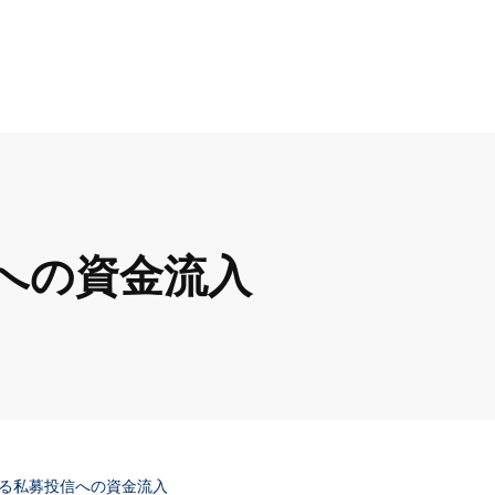
への資金流入
る私募投信への資金流入