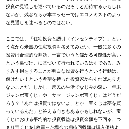
投資の見通しを述べているのだろうと期待するかもしれ
ないが、残念ならが本エッセーではエコノミストのよう
な見通しを述べるものではない。
ここでは、「住宅投資と誘引（インセンティブ）」とい
う点から米国の住宅投資を考えてみたい。一般に多くの
投資は合理的な判断、一言でいうと儲かる可能性が高い
という裏づけ、に基づいて行われているはずである。み
すみす損をすることが明白な投資を行うという行動は、
儲けたい！という希望を持った投資家からすればありえ
ないことだ。しかし、庶民の生活でなじみの深い「年末
ジャンボ宝くじ」や「サマージャンボ宝くじ」はどうだ
ろう？「あれは投資ではないよ」とか「宝くじは夢を買
っているんだ」と答える向きもあるかもしれないが、宝
くじにおける平均的な投資収益は投資金額を下回る、つ
まり宝くじを1枚買った場合の期待回収額は購入価格よ