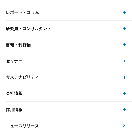
レポート・コラム
事業・ソリューション トップ
研究員・コンサルタント
レポート・コラム トップ
リサーチ
書籍・刊行物
研究員・コンサルタント トップ
最新のレポート・コラム
コンサルティング
セミナー
書籍・刊行物 トップ
研究員
ピックアップ
システム
サステナビリティ
セミナー トップ
書籍
コンサルタント
経済分析
事例紹介
会社情報
サステナビリティの取り組み
現在受付中のセミナー・イベント
刊行物
金融資本市場分析
大和総研の強み
採用情報
会社情報 トップ
次世代社会への貢献
大和スペシャリストレポート（動画配信）
雑誌掲載・新聞寄稿
政策分析
ニュースリリース
先端テクノロジーに基づく新たな価値の創出
採用情報 トップ
会社概要・役員一覧