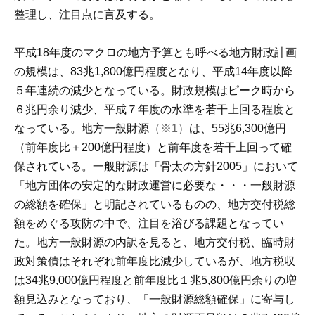
整理し、注目点に言及する。
平成18年度のマクロの地方予算とも呼べる地方財政計画
の規模は、83兆1,800億円程度となり、平成14年度以降
５年連続の減少となっている。財政規模はピーク時から
６兆円余り減少、平成７年度の水準を若干上回る程度と
なっている。地方一般財源
（※1）
は、55兆6,300億円
（前年度比＋200億円程度）と前年度を若干上回って確
保されている。一般財源は「骨太の方針2005」において
「地方団体の安定的な財政運営に必要な・・・一般財源
の総額を確保」と明記されているものの、地方交付税総
額をめぐる攻防の中で、注目を浴びる課題となってい
た。地方一般財源の内訳を見ると、地方交付税、臨時財
政対策債はそれぞれ前年度比減少しているが、地方税収
は34兆9,000億円程度と前年度比１兆5,800億円余りの増
額見込みとなっており、「一般財源総額確保」に寄与し