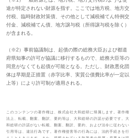
途が特定されない財源を指す。ここでは地方税、地方交
付税、臨時財政対策債、その他として減税補てん特例交
付金、減税補てん債、地方譲与税（所得譲与税を除く）
が含まれる。
（※2）事前協議制は、起債の際の総務大臣および都道
府県知事の許可が協議に移行するもので、総務大臣等の
同意がなくても起債が可能となる。ただし、財政悪化団
体は早期是正措置（赤字比率、実質公債費比率が一定以
上等）により許可制が適用される。
このコンテンツの著作権は、株式会社大和総研に帰属します。著作権
法上、転載、翻案、翻訳、要約等は、大和総研の許諾が必要です。大
和総研の許諾がない転載、翻案、翻訳、要約、および法令に従わない
引用等は、違法行為です。著作権侵害等の行為には、法的手続きを行
うこともあります。また、掲載されている執筆者の所属・肩書きは現