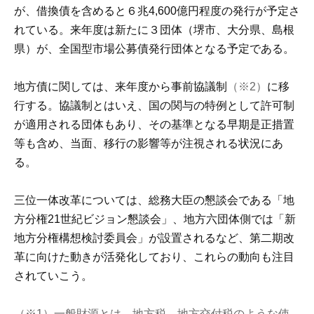
が、借換債を含めると６兆4,600億円程度の発行が予定さ
れている。来年度は新たに３団体（堺市、大分県、島根
県）が、全国型市場公募債発行団体となる予定である。
地方債に関しては、来年度から事前協議制
（※2）
に移
行する。協議制とはいえ、国の関与の特例として許可制
が適用される団体もあり、その基準となる早期是正措置
等も含め、当面、移行の影響等が注視される状況にあ
る。
三位一体改革については、総務大臣の懇談会である「地
方分権21世紀ビジョン懇談会」、地方六団体側では「新
地方分権構想検討委員会」が設置されるなど、第二期改
革に向けた動きが活発化しており、これらの動向も注目
されていこう。
（※1）一般財源とは、地方税、地方交付税のような使