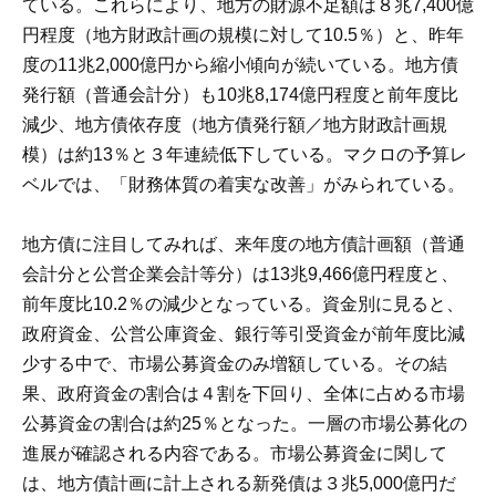
ている。これらにより、地方の財源不足額は８兆7,400億
円程度（地方財政計画の規模に対して10.5％）と、昨年
度の11兆2,000億円から縮小傾向が続いている。地方債
発行額（普通会計分）も10兆8,174億円程度と前年度比
減少、地方債依存度（地方債発行額／地方財政計画規
模）は約13％と３年連続低下している。マクロの予算レ
ベルでは、「財務体質の着実な改善」がみられている。
地方債に注目してみれば、来年度の地方債計画額（普通
会計分と公営企業会計等分）は13兆9,466億円程度と、
前年度比10.2％の減少となっている。資金別に見ると、
政府資金、公営公庫資金、銀行等引受資金が前年度比減
少する中で、市場公募資金のみ増額している。その結
果、政府資金の割合は４割を下回り、全体に占める市場
公募資金の割合は約25％となった。一層の市場公募化の
進展が確認される内容である。市場公募資金に関して
は、地方債計画に計上される新発債は３兆5,000億円だ