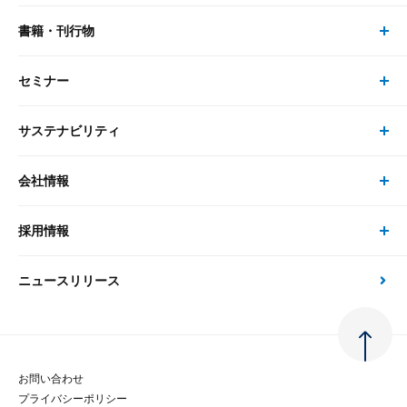
書籍・刊行物
研究員・コンサルタント トップ
最新のレポート・コラム
コンサルティング
セミナー
書籍・刊行物 トップ
研究員
ピックアップ
システム
サステナビリティ
セミナー トップ
書籍
コンサルタント
経済分析
事例紹介
会社情報
サステナビリティの取り組み
現在受付中のセミナー・イベント
刊行物
金融資本市場分析
大和総研の強み
採用情報
会社情報 トップ
次世代社会への貢献
大和スペシャリストレポート（動画配信）
雑誌掲載・新聞寄稿
政策分析
ニュースリリース
先端テクノロジーに基づく新たな価値の創出
採用情報 トップ
会社概要・役員一覧
環境指針
法律・制度
大和総研の品質向上への取り組み
新卒採用
ご挨拶
人権方針
お問い合わせ
金融経済教育等
プライバシーポリシー
経験者採用