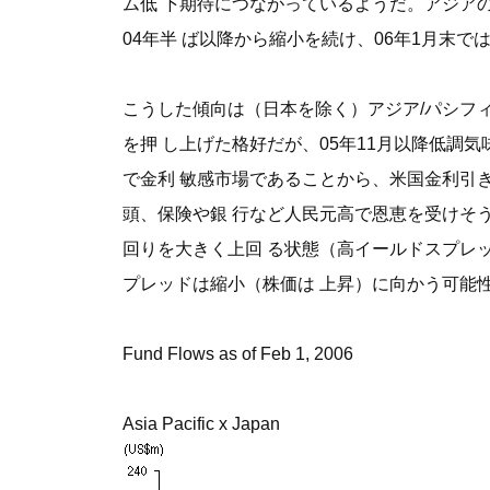
ム低 下期待につながっているようだ。アジア
04年半 ば以降から縮小を続け、06年1月末
こうした傾向は（日本を除く）アジア/パシフ
を押 し上げた格好だが、05年11月以降低
で金利 敏感市場であることから、米国金利引
頭、保険や銀 行など人民元高で恩恵を受けそ
回りを大きく上回 る状態（高イールドスプレ
プレッドは縮小（株価は 上昇）に向かう可能
Fund Flows as of Feb 1, 2006
Asia Pacific x Japan