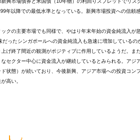
の新興市場債券と米国債（10年物）の利回りスプレッドでリス
では99年以降での最低水準となっている。新興市場投資への信
ィックの主要市場でも同様で、やはり年末年始の資金純流入が
調気味だったシンガポールへの資金純流入も急速に増加している
き上げ終了間近の観測がポジティブに作用しているようだ。ま
うなセクター中心に資金流入が継続しているとみられる。アジア
ッド状態）が続いており、今後新興、アジア市場への投資コン
性が高い。