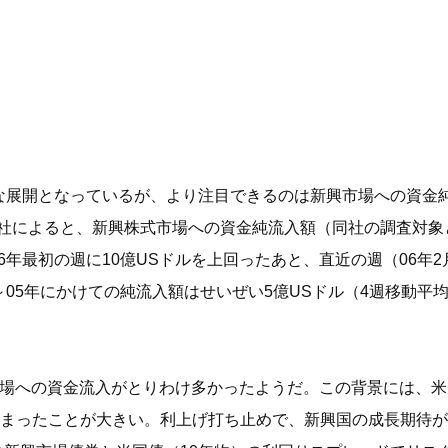
調な展開となっているが、より注目できるのは新興市場への資金
 Fund Research社によると、新興株式市場への資金純流入額（同
6年最初の週に10億USドルを上回ったあと、直近の週（06年2
～05年にかけての純流入額はせいぜい5億USドル（4週移動
s市場への資金流入がとりわけ多かったようだ。この背景には、
まったことが大きい。利上げ打ち止めで、新興国の成長期待が