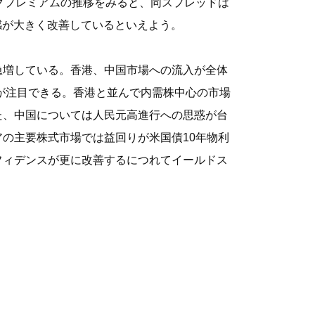
クプレミアムの推移をみると、同スプレッドは
頼感が大きく改善しているといえよう。
急増している。香港、中国市場への流入が全体
のが注目できる。香港と並んで内需株中心の市場
た、中国については人民元高進行への思惑が台
の主要株式市場では益回りが米国債10年物利
フィデンスが更に改善するにつれてイールドス