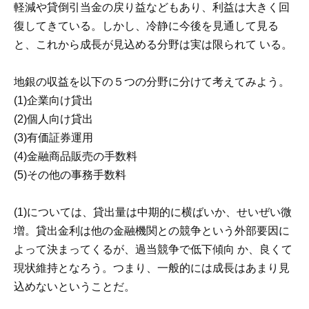
軽減や貸倒引当金の戻り益などもあり、利益は大きく回
復してきている。しかし、冷静に今後を見通して見る
と、これから成長が見込める分野は実は限られて いる。
地銀の収益を以下の５つの分野に分けて考えてみよう。
(1)
企業向け貸出
(2)
個人向け貸出
(3)
有価証券運用
(4)
金融商品販売の手数料
(5)
その他の事務手数料
(1)については、貸出量は中期的に横ばいか、せいぜい微
増。貸出金利は他の金融機関との競争という外部要因に
よって決まってくるが、過当競争で低下傾向 か、良くて
現状維持となろう。つまり、一般的には成長はあまり見
込めないということだ。