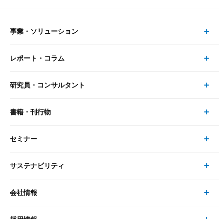
事業・ソリューション
レポート・コラム
事業・ソリューション トップ
研究員・コンサルタント
レポート・コラム トップ
リサーチ
書籍・刊行物
研究員・コンサルタント トップ
最新のレポート・コラム
コンサルティング
セミナー
書籍・刊行物 トップ
研究員
ピックアップ
システム
サステナビリティ
セミナー トップ
書籍
コンサルタント
経済分析
事例紹介
会社情報
サステナビリティの取り組み
現在受付中のセミナー・イベント
刊行物
金融資本市場分析
大和総研の強み