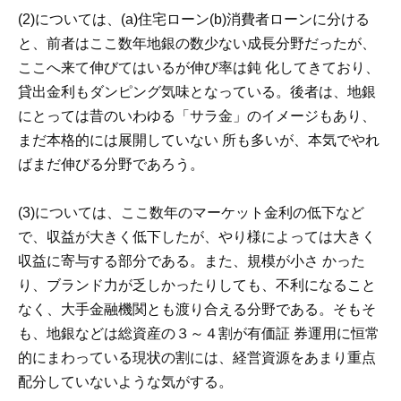
(2)については、(a)住宅ローン(b)消費者ローンに分ける
と、前者はここ数年地銀の数少ない成長分野だったが、
ここへ来て伸びてはいるが伸び率は鈍 化してきており、
貸出金利もダンピング気味となっている。後者は、地銀
にとっては昔のいわゆる「サラ金」のイメージもあり、
まだ本格的には展開していない 所も多いが、本気でやれ
ばまだ伸びる分野であろう。
(3)については、ここ数年のマーケット金利の低下など
で、収益が大きく低下したが、やり様によっては大きく
収益に寄与する部分である。また、規模が小さ かった
り、ブランド力が乏しかったりしても、不利になること
なく、大手金融機関とも渡り合える分野である。そもそ
も、地銀などは総資産の３～４割が有価証 券運用に恒常
的にまわっている現状の割には、経営資源をあまり重点
配分していないような気がする。