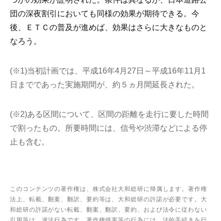
団の深夜割引においても同様の効果が期待できる。今
後、ＥＴＣの普及が進めば、効果はさらに大きなものと
なろう。
(※1)当初計画では、平成16年4月27日～平成16年11月1
日までであった実施期間が、約５ヵ月間延長された。
(※2)ある区間について、区間の距離を走行に要した時間
で割ったもの。所要時間には、信号や渋滞などによる停
止も含む。
このコンテンツの著作権は、株式会社大和総研に帰属します。著作権
法上、転載、翻案、翻訳、要約等は、大和総研の許諾が必要です。大
和総研の許諾がない転載、翻案、翻訳、要約、および法令に従わない
引用等は、違法行為です。著作権侵害等の行為には、法的手続きを行