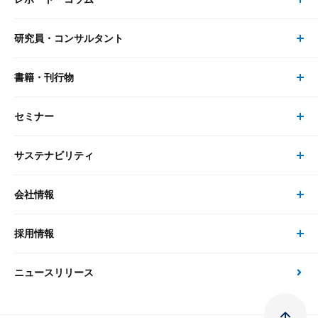
事業・ソリューション トップ
研究員・コンサルタント
レポート・コラム トップ
リサーチ
書籍・刊行物
研究員・コンサルタント トップ
最新のレポート・コラム
コンサルティング
セミナー
書籍・刊行物 トップ
研究員
ピックアップ
システム
サステナビリティ
セミナー トップ
書籍
コンサルタント
経済分析
事例紹介
会社情報
サステナビリティの取り組み
現在受付中のセミナー・イベント
刊行物
金融資本市場分析
大和総研の強み
採用情報
会社情報 トップ
次世代社会への貢献
大和スペシャリストレポート（動画配信）
雑誌掲載・新聞寄稿
政策分析
ニュースリリース
先端テクノロジーに基づく新たな価値の創出
採用情報 トップ
会社概要・役員一覧
環境指針
法律・制度