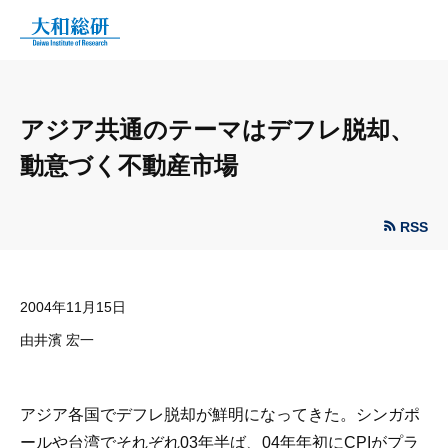
アジア共通のテーマはデフレ脱却、
動意づく不動産市場
RSS
2004年11月15日
由井濱 宏一
アジア各国でデフレ脱却が鮮明になってきた。シンガポ
ールや台湾でそれぞれ03年半ば、04年年初にCPIがプラ