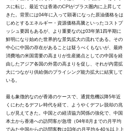
スに転じ、最近では香港のCPIがプラス圏内に上昇して
きた。背景には04年に入って顕著になった原油価格をは
じめとするエネルギー・資源価格高騰といったコストプ
ッシュ要因もあるが、より重要なのは03年第1四半期に
鮮明になり始めた世界的な景気拡大の流れである。その
中心に中国の存在があることは疑うべくもないが、最終
消費地の米国需要の高まりが生産拠点としての中国を経
由したアジア各国の外需の高まりを促し、それが内需拡
大につながり供給側のプライシング能力拡大に結実して
いる。
最も象徴的なのが香港のケースで、通貨危機以降5年近
くにわたるデフレ時代を経て、ようやくデフレ脱却の兆
しが見えてきた。中国との経済協力関係の強化で、中国
本土から香港への訪問客が急増（04年8月までの月平均
でみた中国からの訪問客数は03年の月平均を40％以上上