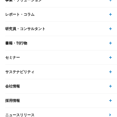
事業・ソリューション
レポート・コラム
事業・ソリューション トップ
研究員・コンサルタント
レポート・コラム トップ
リサーチ
書籍・刊行物
研究員・コンサルタント トップ
最新のレポート・コラム
コンサルティング
セミナー
書籍・刊行物 トップ
研究員
ピックアップ
システム
サステナビリティ
セミナー トップ
書籍
コンサルタント
経済分析
事例紹介
会社情報
サステナビリティの取り組み
現在受付中のセミナー・イベント
刊行物
金融資本市場分析
大和総研の強み
採用情報
会社情報 トップ
次世代社会への貢献
大和スペシャリストレポート（動画配信）
雑誌掲載・新聞寄稿
政策分析
ニュースリリース
先端テクノロジーに基づく新たな価値の創出
採用情報 トップ