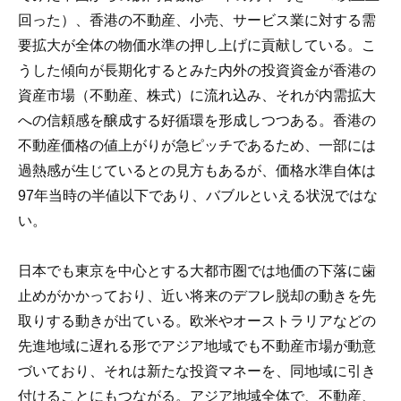
回った）、香港の不動産、小売、サービス業に対する需
要拡大が全体の物価水準の押し上げに貢献している。こ
うした傾向が長期化するとみた内外の投資資金が香港の
資産市場（不動産、株式）に流れ込み、それが内需拡大
への信頼感を醸成する好循環を形成しつつある。香港の
不動産価格の値上がりが急ピッチであるため、一部には
過熱感が生じているとの見方もあるが、価格水準自体は
97年当時の半値以下であり、バブルといえる状況ではな
い。
日本でも東京を中心とする大都市圏では地価の下落に歯
止めがかかっており、近い将来のデフレ脱却の動きを先
取りする動きが出ている。欧米やオーストラリアなどの
先進地域に遅れる形でアジア地域でも不動産市場が動意
づいており、それは新たな投資マネーを、同地域に引き
付けることにもつながる。アジア地域全体で、不動産、