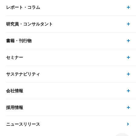
レポート・コラム
事業・ソリューション トップ
研究員・コンサルタント
レポート・コラム トップ
リサーチ
書籍・刊行物
研究員・コンサルタント トップ
最新のレポート・コラム
コンサルティング
セミナー
書籍・刊行物 トップ
研究員
ピックアップ
システム
サステナビリティ
セミナー トップ
書籍
コンサルタント
経済分析
事例紹介
会社情報
サステナビリティの取り組み
現在受付中のセミナー・イベント
刊行物
金融資本市場分析
大和総研の強み
採用情報
会社情報 トップ
次世代社会への貢献
大和スペシャリストレポート（動画配信）
雑誌掲載・新聞寄稿
政策分析
ニュースリリース
先端テクノロジーに基づく新たな価値の創出
採用情報 トップ
会社概要・役員一覧
環境指針