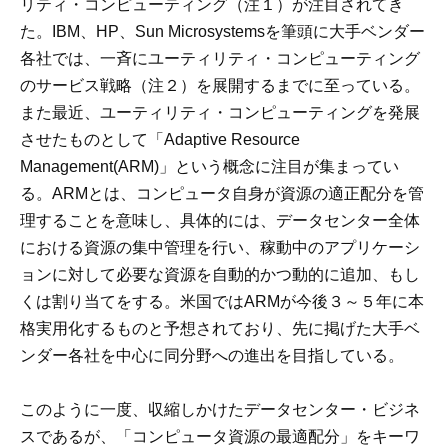
リティ・コンピューティング（注１）が注目されてき
た。IBM、HP、Sun Microsystemsを筆頭に大手ベンダー
各社では、一斉にユーティリティ・コンピューティング
のサービス戦略（注２）を展開するまでに至っている。
また最近、ユーティリティ・コンピューティングを発展
させたものとして「Adaptive Resource
Management(ARM)」という概念に注目が集まってい
る。ARMとは、コンピュータ自身が資源の適正配分を管
理することを意味し、具体的には、データセンター全体
における資源の集中管理を行い、稼動中のアプリケーシ
ョンに対して必要な資源を自動的かつ動的に追加、もし
くは割り当てをする。米国ではARMが今後３～５年に本
格実用化するものと予想されており、先に掲げた大手ベ
ンダー各社を中心に同分野への進出を目指している。
このように一度、収縮しかけたデータセンター・ビジネ
スであるが、「コンピュータ資源の最適配分」をキーワ