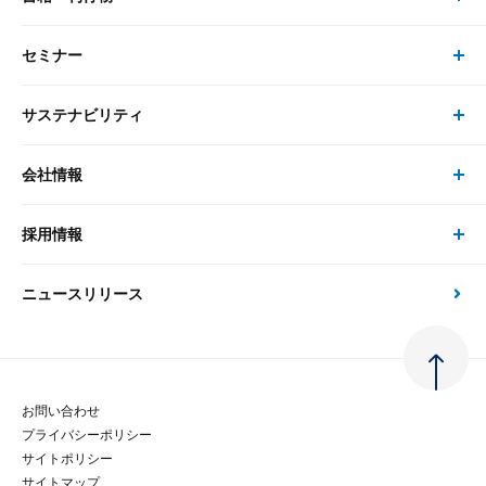
最新のレポート・コラム
コンサルティング
セミナー
書籍・刊行物 トップ
研究員
ピックアップ
システム
サステナビリティ
セミナー トップ
書籍
コンサルタント
経済分析
事例紹介
会社情報
サステナビリティの取り組み
現在受付中のセミナー・イベント
刊行物
金融資本市場分析
大和総研の強み
採用情報
会社情報 トップ
次世代社会への貢献
大和スペシャリストレポート（動画配信）
雑誌掲載・新聞寄稿
政策分析
ニュースリリース
先端テクノロジーに基づく新たな価値の創出
採用情報 トップ
会社概要・役員一覧
環境指針
法律・制度
大和総研の品質向上への取り組み
新卒採用
ご挨拶
人権方針
お問い合わせ
金融経済教育等
プライバシーポリシー
経験者採用
大和総研の歩み
マルチステークホルダー方針
サイトポリシー
サイトマップ