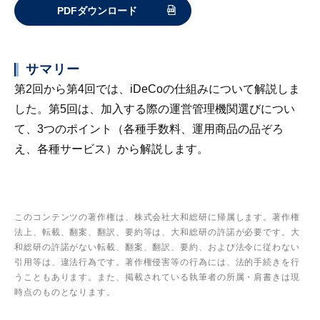
PDFダウンロード
サマリー
第2回から第4回では、iDeCoの仕組みについて解説しま
した。第5回は、加入する際の運営管理機関選びについ
て、3つのポイント（各種手数料、運用商品の品ぞろ
え、各種サービス）から解説します。
このコンテンツの著作権は、株式会社大和総研に帰属します。著作権
法上、転載、翻案、翻訳、要約等は、大和総研の許諾が必要です。大
和総研の許諾がない転載、翻案、翻訳、要約、および法令に従わない
引用等は、違法行為です。著作権侵害等の行為には、法的手続きを行
うこともあります。また、掲載されている執筆者の所属・肩書きは現
時点のものとなります。