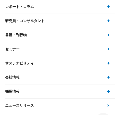
レポート・コラム
事業・ソリューション トップ
研究員・コンサルタント
レポート・コラム トップ
リサーチ
書籍・刊行物
研究員・コンサルタント トップ
最新のレポート・コラム
コンサルティング
セミナー
書籍・刊行物 トップ
研究員
ピックアップ
システム
サステナビリティ
セミナー トップ
書籍
コンサルタント
経済分析
事例紹介
会社情報
サステナビリティの取り組み
現在受付中のセミナー・イベント
刊行物
金融資本市場分析
大和総研の強み
採用情報
会社情報 トップ
次世代社会への貢献
大和スペシャリストレポート（動画配信）
雑誌掲載・新聞寄稿
政策分析
ニュースリリース
先端テクノロジーに基づく新たな価値の創出
採用情報 トップ
会社概要・役員一覧
環境指針