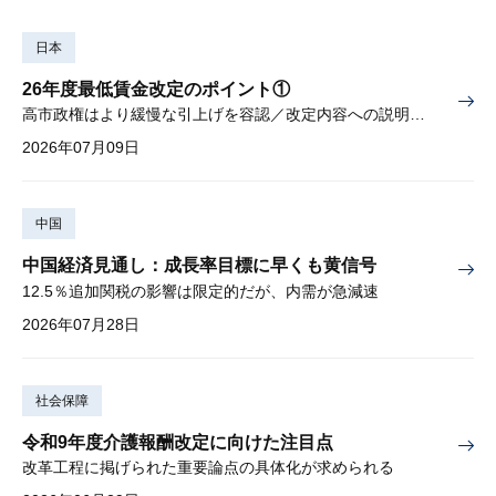
日本
26年度最低賃金改定のポイント①
高市政権はより緩慢な引上げを容認／改定内容への説明責任が焦点
2026年07月09日
中国
中国経済見通し：成長率目標に早くも黄信号
12.5％追加関税の影響は限定的だが、内需が急減速
2026年07月28日
社会保障
令和9年度介護報酬改定に向けた注目点
改革工程に掲げられた重要論点の具体化が求められる