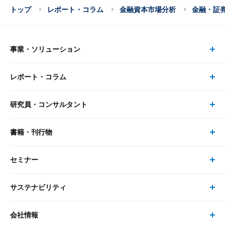
トップ
レポート・コラム
金融資本市場分析
金融・証
事業・ソリューション
レポート・コラム
事業・ソリューション トップ
研究員・コンサルタント
レポート・コラム トップ
リサーチ
書籍・刊行物
研究員・コンサルタント トップ
最新のレポート・コラム
コンサルティング
セミナー
書籍・刊行物 トップ
研究員
ピックアップ
システム
サステナビリティ
セミナー トップ
書籍
コンサルタント
経済分析
事例紹介
会社情報
サステナビリティの取り組み
現在受付中のセミナー・イベント