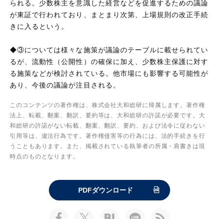
られる。少数株主を意識した経営などを促進するための議論
が東証で行われており、まとまり次第、上場規則の改正手続
きに入るという。
◆③については様々な施策が議論のテーブルに載せられてい
るが、流動性（公開性）の確保に加え、少数株主保護に対す
る施策などが検討されている。他市場にも影響する可能性が
あり、今後の議論が注目される。
このコンテンツの著作権は、株式会社大和総研に帰属します。著作権
法上、転載、翻案、翻訳、要約等は、大和総研の許諾が必要です。大
和総研の許諾がない転載、翻案、翻訳、要約、および法令に従わない
引用等は、違法行為です。著作権侵害等の行為には、法的手続きを行
うこともあります。また、掲載されている執筆者の所属・肩書きは現
時点のものとなります。
PDFダウンロード