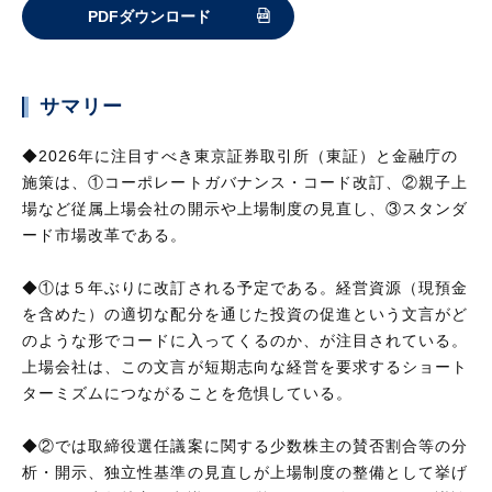
PDFダウンロード
サマリー
◆2026年に注目すべき東京証券取引所（東証）と金融庁の
施策は、①コーポレートガバナンス・コード改訂、②親子上
場など従属上場会社の開示や上場制度の見直し、③スタンダ
ード市場改革である。
◆①は５年ぶりに改訂される予定である。経営資源（現預金
を含めた）の適切な配分を通じた投資の促進という文言がど
のような形でコードに入ってくるのか、が注目されている。
上場会社は、この文言が短期志向な経営を要求するショート
ターミズムにつながることを危惧している。
◆②では取締役選任議案に関する少数株主の賛否割合等の分
析・開示、独立性基準の見直しが上場制度の整備として挙げ