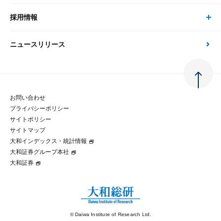
刊行物
金融資本市場分析
大和総研の強み
採用情報
会社情報 トップ
次世代社会への貢献
大和スペシャリストレポート（動画配信）
雑誌掲載・新聞寄稿
政策分析
ニュースリリース
先端テクノロジーに基づく新たな価値の創出
採用情報 トップ
会社概要・役員一覧
環境指針
法律・制度
大和総研の品質向上への取り組み
新卒採用
ご挨拶
人権方針
お問い合わせ
金融経済教育等
プライバシーポリシー
経験者採用
大和総研の歩み
マルチステークホルダー方針
サイトポリシー
サイトマップ
テクノロジーレポート
大和インデックス・統計情報
グループ会社
パートナーシップ構築宣言
大和証券グループ本社
大和証券
コラム
拠点のご案内
大和インデックス・統計情報
© Daiwa Institute of Research Ltd.